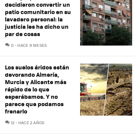
decidieron convertir un
patio comunitario en su
lavadero personal: la
justicia les ha dicho un
par de cosas
COMENTARIOS
0
HACE 9 MESES
Los suelos áridos están
devorando Almería,
Murcia y Alicante más
rápido de lo que
esperábamos. Y no
parece que podamos
frenarlo
COMENTARIOS
12
HACE 2 AÑOS