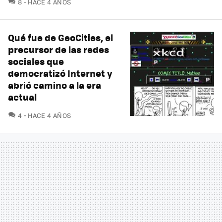
COMENTARIOS
8
HACE 4 AÑOS
Qué fue de GeoCities, el
precursor de las redes
sociales que
democratizó Internet y
abrió camino a la era
actual
COMENTARIOS
4
HACE 4 AÑOS