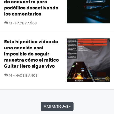
de encuentro para
pedófilos desactivando
los comentarios
COMENTARIOS
13
HACE 7 AÑOS
Este hipnótico vídeo de
una canción casi
imposible de seguir
muestra cómo el mítico
Guitar Hero sigue vivo
COMENTARIOS
14
HACE 8 AÑOS
MÁS ANTIGUAS
»