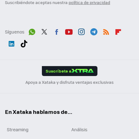
Suscribiéndote aceptas nuestra
política de privacidad
Síguenos
Wh
Twit
Fac
You
Inst
Tele
RSS
Flip
ats
ter
ebo
tub
agr
gra
boa
Link
Tikt
App
ok
e
am
m
rd
edI
ok
Suscríbete a
n
Apoya a Xataka y disfruta ventajas exclusivas
En Xataka hablamos de...
Streaming
Análisis