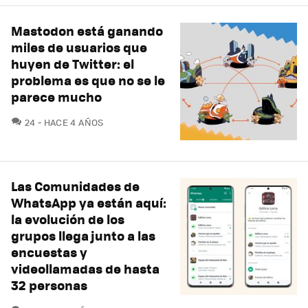
Mastodon está ganando
miles de usuarios que
huyen de Twitter: el
problema es que no se le
parece mucho
COMENTARIOS
24
HACE 4 AÑOS
Las Comunidades de
WhatsApp ya están aquí:
la evolución de los
grupos llega junto a las
encuestas y
videollamadas de hasta
32 personas