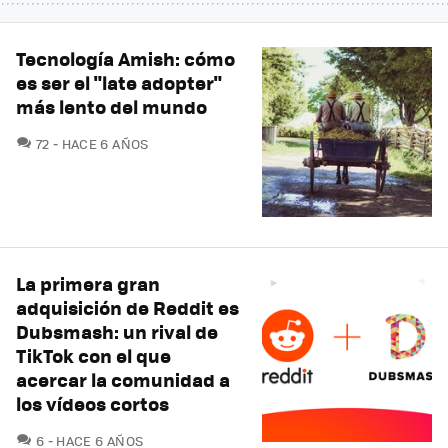
Tecnología Amish: cómo
es ser el "late adopter"
más lento del mundo
COMENTARIOS
72
HACE 6 AÑOS
La primera gran
adquisición de Reddit es
Dubsmash: un rival de
TikTok con el que
acercar la comunidad a
los vídeos cortos
COMENTARIOS
6
HACE 6 AÑOS