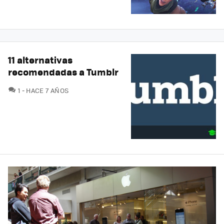
11 alternativas
recomendadas a Tumblr
COMENTARIOS
1
HACE 7 AÑOS