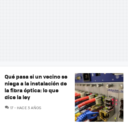
Qué pasa si un vecino se
niega a la instalación de
la fibra óptica: lo que
dice la ley
COMENTARIOS
17
HACE 3 AÑOS