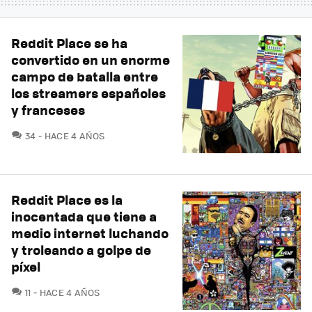
Reddit Place se ha
convertido en un enorme
campo de batalla entre
los streamers españoles
y franceses
COMENTARIOS
34
HACE 4 AÑOS
Reddit Place es la
inocentada que tiene a
medio internet luchando
y troleando a golpe de
píxel
COMENTARIOS
11
HACE 4 AÑOS