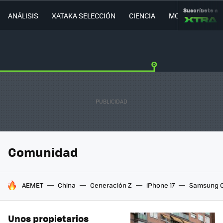
Suscríbete a
ANÁLISIS
XATAKA SELECCIÓN
CIENCIA
MOVILIDAD
Comunidad
HOY SE HABLA DE
AEMET
China
Generación Z
iPhone 17
Samsung G
Unos propietarios