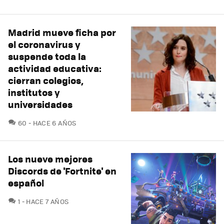
Madrid mueve ficha por
el coronavirus y
suspende toda la
actividad educativa:
cierran colegios,
institutos y
universidades
COMENTARIOS
60
HACE 6 AÑOS
Los nueve mejores
Discords de 'Fortnite' en
español
COMENTARIOS
1
HACE 7 AÑOS