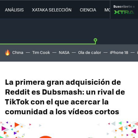
Suscríbete a
ANÁLISIS
XATAKA SELECCIÓN
CIENCIA
MOVILIDAD
HOY SE HABLA DE
China
Tim Cook
NASA
Ola de calor
iPhone 18
La primera gran adquisición de
Reddit es Dubsmash: un rival de
TikTok con el que acercar la
comunidad a los vídeos cortos