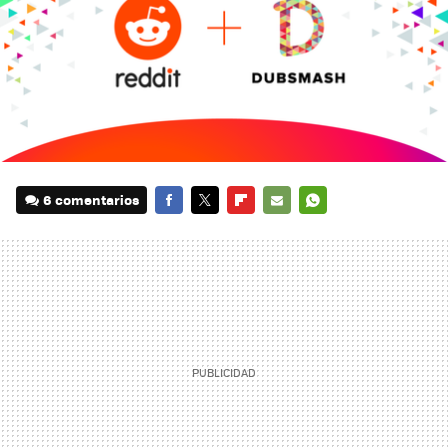
6 comentarios
FACEBOOK
TWITTER
FLIPBOARD
E-
WHATSAPP
MAIL