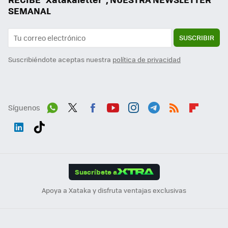
SEMANAL
SUSCRIBIR
Suscribiéndote aceptas nuestra
política de privacidad
Síguenos
Wh
Twit
Fac
You
Inst
Tele
RSS
Flip
ats
ter
ebo
tub
agr
gra
boa
Link
Tikt
App
ok
e
am
m
rd
edI
ok
Suscríbete a
n
Apoya a Xataka y disfruta ventajas exclusivas