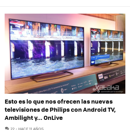
Esto es lo que nos ofrecen las nuevas
televisiones de Philips con Android TV,
Ambilight y... OnLive
COMENTARIOS
22
HACE 11 AÑOS