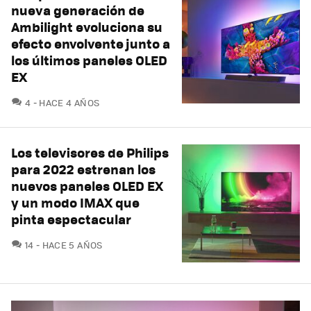
nueva generación de
Ambilight evoluciona su
efecto envolvente junto a
los últimos paneles OLED
EX
COMENTARIOS
4
HACE 4 AÑOS
Los televisores de Philips
para 2022 estrenan los
nuevos paneles OLED EX
y un modo IMAX que
pinta espectacular
COMENTARIOS
14
HACE 5 AÑOS