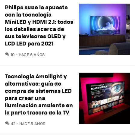
Philips sube la apuesta
con la tecnología
MiniLED y HDMI 2.1: todos
los detalles acerca de
sus televisores OLED y
LCD LED para 2021
COMENTARIOS
10
HACE 6 AÑOS
Tecnología Ambilight y
alternativas: guía de
compra de sistemas LED
para crear una
iluminación ambiente en
la parte trasera de la TV
COMENTARIOS
42
HACE 5 AÑOS