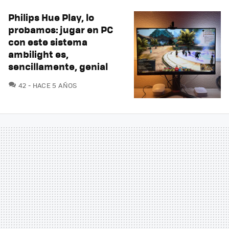
Philips Hue Play, lo
probamos: jugar en PC
con este sistema
ambilight es,
sencillamente, genial
COMENTARIOS
42
HACE 5 AÑOS