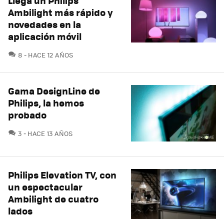
Llega un Philips
Ambilight más rápido y
novedades en la
aplicación móvil
COMENTARIOS
8
HACE 12 AÑOS
Gama DesignLine de
Philips, la hemos
probado
COMENTARIOS
3
HACE 13 AÑOS
Philips Elevation TV, con
un espectacular
Ambilight de cuatro
lados