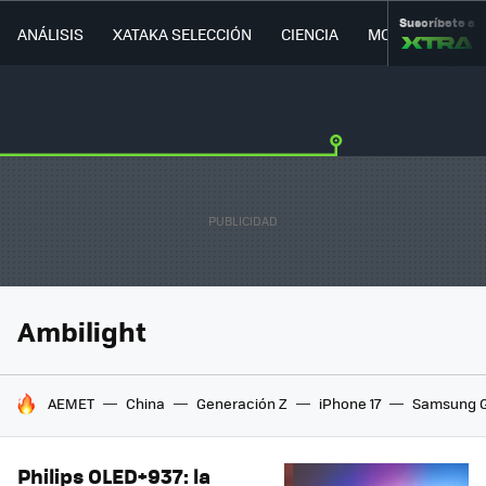
Suscríbete a
ANÁLISIS
XATAKA SELECCIÓN
CIENCIA
MOVILIDAD
Ambilight
HOY SE HABLA DE
AEMET
China
Generación Z
iPhone 17
Samsung G
Philips OLED+937: la