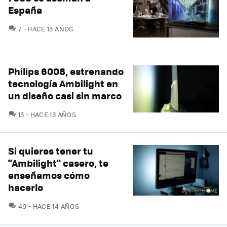
España
COMENTARIOS
7
HACE 13 AÑOS
Philips 6008, estrenando
tecnología Ambilight en
un diseño casi sin marco
COMENTARIOS
13
HACE 13 AÑOS
Si quieres tener tu
"Ambilight" casero, te
enseñamos cómo
hacerlo
COMENTARIOS
49
HACE 14 AÑOS