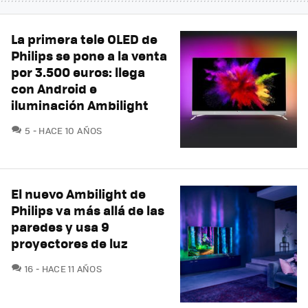
La primera tele OLED de
Philips se pone a la venta
por 3.500 euros: llega
con Android e
iluminación Ambilight
COMENTARIOS
5
HACE 10 AÑOS
El nuevo Ambilight de
Philips va más allá de las
paredes y usa 9
proyectores de luz
COMENTARIOS
16
HACE 11 AÑOS