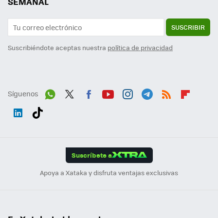
SEMANAL
SUSCRIBIR
Suscribiéndote aceptas nuestra
política de privacidad
Síguenos
Wh
Twit
Fac
You
Inst
Tele
RSS
Flip
ats
ter
ebo
tub
agr
gra
boa
Link
Tikt
App
ok
e
am
m
rd
edI
ok
Suscríbete a
n
Apoya a Xataka y disfruta ventajas exclusivas