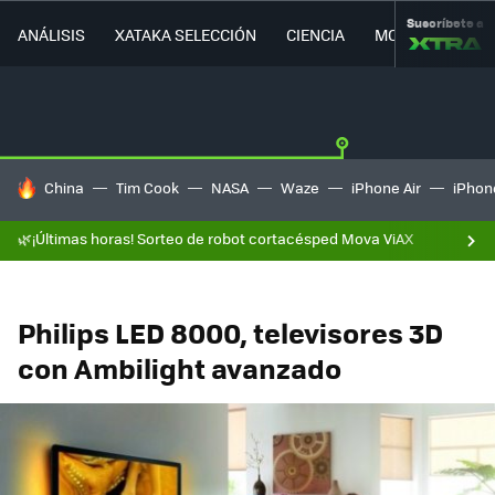
Suscríbete a
ANÁLISIS
XATAKA SELECCIÓN
CIENCIA
MOVILIDAD
HOY SE HABLA DE
China
Tim Cook
NASA
Waze
iPhone Air
iPhone
🌿¡Últimas horas! Sorteo de robot cortacésped Mova ViAX
Philips LED 8000, televisores 3D
con Ambilight avanzado