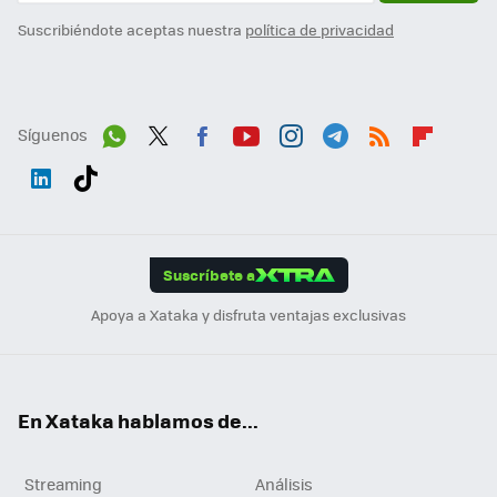
Suscribiéndote aceptas nuestra
política de privacidad
Síguenos
Wh
Twit
Fac
You
Inst
Tele
RSS
Flip
ats
ter
ebo
tub
agr
gra
boa
Link
Tikt
App
ok
e
am
m
rd
edI
ok
Suscríbete a
n
Apoya a Xataka y disfruta ventajas exclusivas
En Xataka hablamos de...
Streaming
Análisis