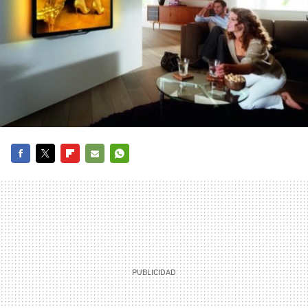
FACEBOOK
TWITTER
FLIPBOARD
E-
WHATSAPP
MAIL