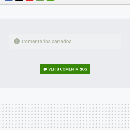
FACEBOOK
TWITTER
FLIPBOARD
E-
WHATSAPP
MAIL
Comentarios cerrados
VER
8 COMENTARIOS