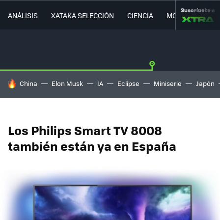
Suscríbete a
ANÁLISIS
XATAKA SELECCIÓN
CIENCIA
MOVILIDAD
HOY SE HABLA DE
China
Elon Musk
IA
Eclipse
Miniserie
Japón
Los Philips Smart TV 8008
también están ya en España