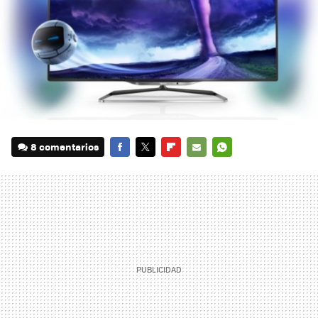
8 comentarios
FACEBOOK
TWITTER
FLIPBOARD
E-
WHATSAPP
MAIL