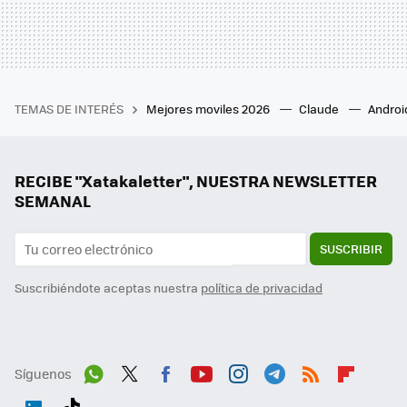
TEMAS DE INTERÉS
Mejores moviles 2026
Claude
Androi
RECIBE "Xatakaletter", NUESTRA NEWSLETTER
SEMANAL
SUSCRIBIR
Suscribiéndote aceptas nuestra
política de privacidad
Síguenos
Wh
Twit
Fac
You
Inst
Tele
RSS
Flip