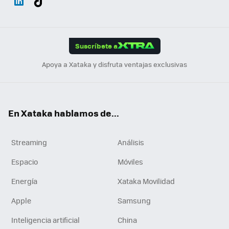
ats
ter
ebo
tub
agr
gra
boa
Link
Tikt
App
ok
e
am
m
rd
edI
ok
Suscríbete a
n
Apoya a Xataka y disfruta ventajas exclusivas
En Xataka hablamos de...
Streaming
Análisis
Espacio
Móviles
Energía
Xataka Movilidad
Apple
Samsung
Inteligencia artificial
China