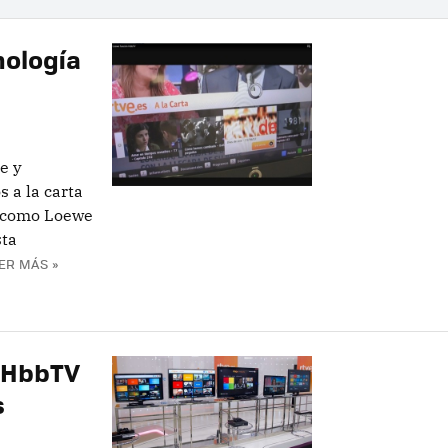
nología
e y
 a la carta
s como Loewe
sta
ER MÁS »
e HbbTV
s