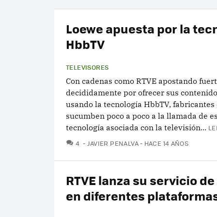
Loewe apuesta por la tec
HbbTV
TELEVISORES
Con cadenas como RTVE apostando fuert
decididamente por ofrecer sus contenidos
usando la tecnología HbbTV, fabricante
sucumben poco a poco a la llamada de e
tecnología asociada con la televisión...
LE
COMENTARIOS
4
JAVIER PENALVA
HACE 14 AÑOS
RTVE lanza su servicio d
en diferentes plataforma