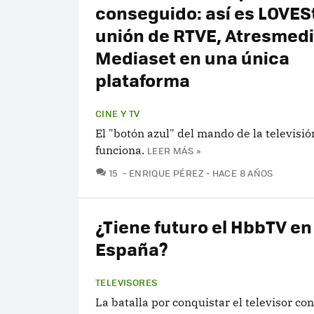
conseguido: así es LOVESt
unión de RTVE, Atresmedi
Mediaset en una única
plataforma
CINE Y TV
El "botón azul" del mando de la televisió
funciona.
LEER MÁS »
COMENTARIOS
15
ENRIQUE PÉREZ
HACE 8 AÑOS
¿Tiene futuro el HbbTV en
España?
TELEVISORES
La batalla por conquistar el televisor co