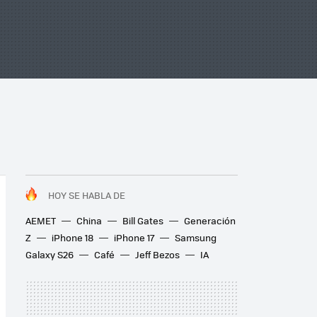
HOY SE HABLA DE
AEMET
China
Bill Gates
Generación
Z
iPhone 18
iPhone 17
Samsung
Galaxy S26
Café
Jeff Bezos
IA