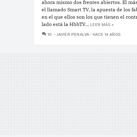
ahora mismo dos frentes abiertos. El má
el llamado Smart TV, la apuesta de los fa
en el que ellos son los que tienen el contr
lado está la HbbTV...
LEER MÁS »
COMENTARIOS
10
JAVIER PENALVA
HACE 14 AÑOS