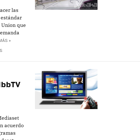
acer las
 estándar
g Union que
 demanda
MÁS »
S
HbbTV
Mediaset
un acuerdo
ogramas