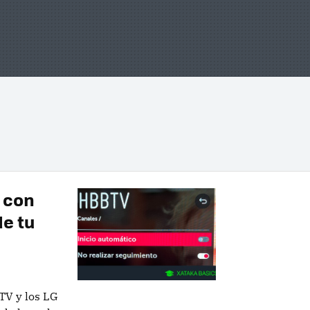
 con
de tu
TV y los LG