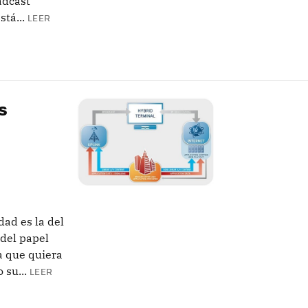
adcast
tá...
LEER
s
ad es la del
 del papel
a que quiera
 su...
LEER