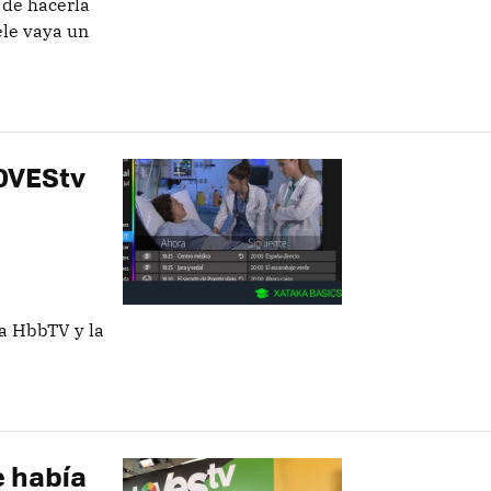
 de hacerla
ele vaya un
LOVEStv
ía HbbTV y la
e había