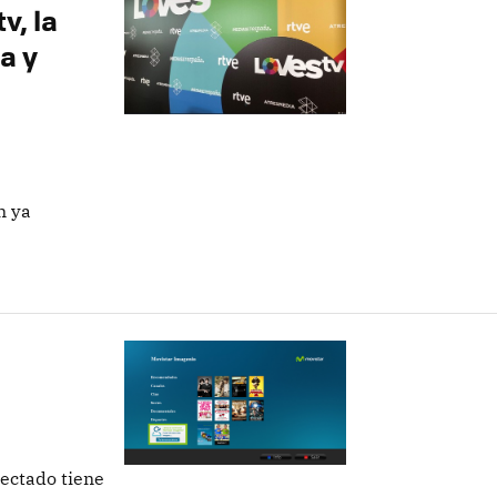
v, la
a y
n ya
nectado tiene