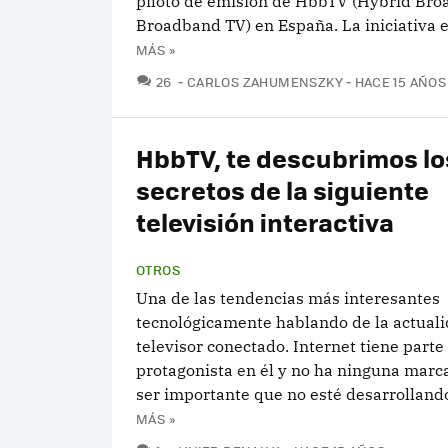
piloto de emisión de HbbTV (Hybrid Bro
Broadband TV) en España. La iniciativa es
MÁS »
COMENTARIOS
26
CARLOS ZAHUMENSZKY
HACE 15 AÑOS
HbbTV, te descubrimos lo
secretos de la siguiente
televisión interactiva
OTROS
Una de las tendencias más interesantes
tecnológicamente hablando de la actualid
televisor conectado. Internet tiene parte
protagonista en él y no ha ninguna marc
ser importante que no esté desarrollando
MÁS »
COMENTARIOS