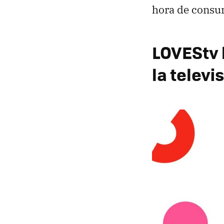
hora de consu
LOVEStv 
la televi