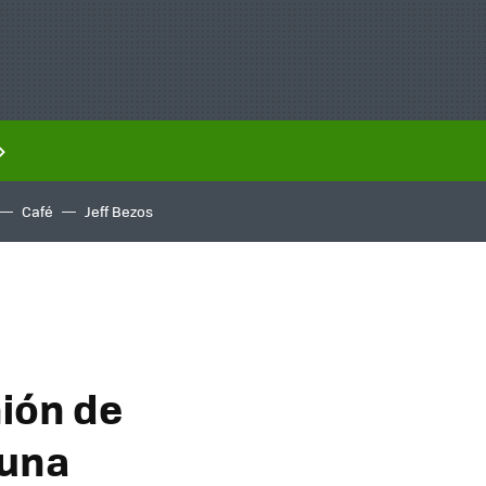
Café
Jeff Bezos
nión de
 una