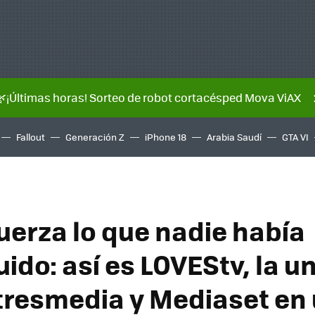
🌿¡Últimas horas! Sorteo de robot cortacésped Mova ViAX
Fallout
Generación Z
iPhone 18
Arabia Saudí
GTA VI
fuerza lo que nadie había
ido: así es LOVEStv, la u
tresmedia y Mediaset en