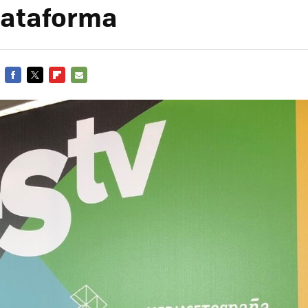
lataforma
FACEBOOK
TWITTER
FLIPBOARD
E-
MAIL