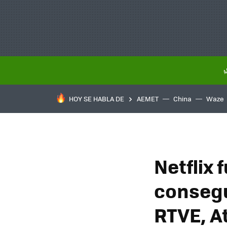
HOY SE HABLA DE
AEMET
China
Waze
Netflix 
consegu
RTVE, A