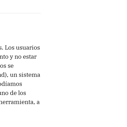
s. Los usuarios
to y no estar
os se
d), un sistema
podíamos
uno de los
 herramienta, a