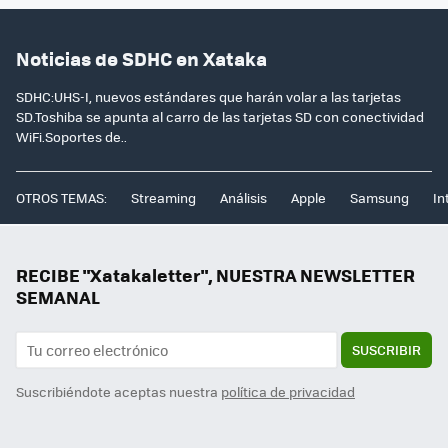
Noticias de SDHC en Xataka
SDHC:UHS-I, nuevos estándares que harán volar a las tarjetas
SD.Toshiba se apunta al carro de las tarjetas SD con conectividad
WiFi.Soportes de..
OTROS TEMAS:
Streaming
Análisis
Apple
Samsung
In
RECIBE "Xatakaletter", NUESTRA NEWSLETTER
SEMANAL
SUSCRIBIR
Suscribiéndote aceptas nuestra
política de privacidad