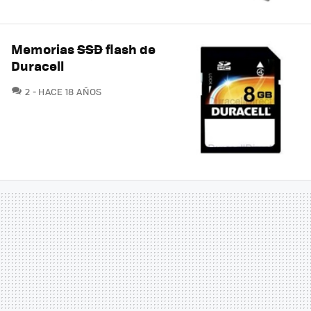
Memorias
SSD
flash de
Duracell
COMENTARIOS
2
HACE 18 AÑOS