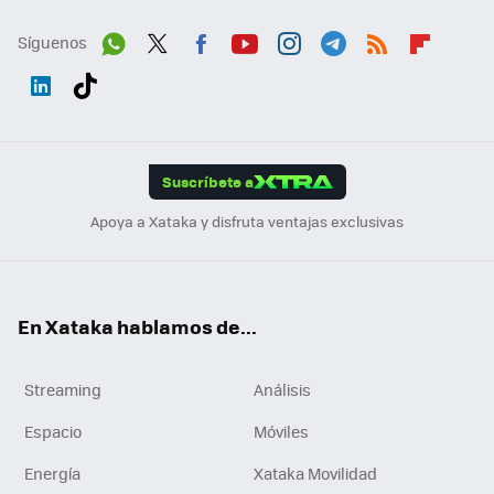
Síguenos
Wh
Twit
Fac
You
Inst
Tele
RSS
Flip
ats
ter
ebo
tub
agr
gra
boa
Link
Tikt
App
ok
e
am
m
rd
edI
ok
Suscríbete a
n
Apoya a Xataka y disfruta ventajas exclusivas
En Xataka hablamos de...
Streaming
Análisis
Espacio
Móviles
Energía
Xataka Movilidad