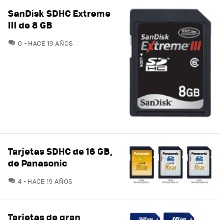
SanDisk SDHC Extreme
III de 8 GB
COMENTARIOS
0
HACE 19 AÑOS
Tarjetas SDHC de 16 GB,
de Panasonic
COMENTARIOS
4
HACE 19 AÑOS
Tarjetas de gran