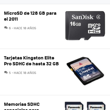
MicroSD de 128 GB para
el 2011
COMENTARIOS
6
HACE 18 AÑOS
Tarjetas Kingston Elite
Pro SDHC de hasta 32 GB
COMENTARIOS
5
HACE 18 AÑOS
Memorias SDHC
especiales para