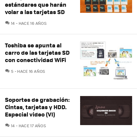
estándares que harán
volar a las tarjetas SD
COMENTARIOS
14
HACE 16 AÑOS
Toshiba se apunta al
carro de las tarjetas SD
con conectividad WiFi
COMENTARIOS
5
HACE 16 AÑOS
Soportes de grabación:
Cintas, tarjetas y HDD.
Especial video (VI)
COMENTARIOS
14
HACE 17 AÑOS