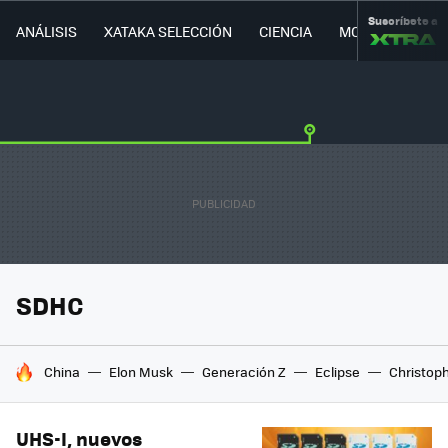
Suscríbete a
ANÁLISIS
XATAKA SELECCIÓN
CIENCIA
MOVILIDAD
SDHC
HOY SE HABLA DE
China
Elon Musk
Generación Z
Eclipse
Christop
UHS-I, nuevos