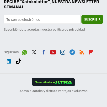
RECIBE "Xatakaletter", NUESTRA NEWSLETTER
SEMANAL
SUSCRIBIR
Suscribiéndote aceptas nuestra
política de privacidad
Síguenos
Wh
Twit
Fac
You
Inst
Tele
RSS
Flip
ats
ter
ebo
tub
agr
gra
boa
Link
Tikt
App
ok
e
am
m
rd
edI
ok
Suscríbete a
n
Apoya a Xataka y disfruta ventajas exclusivas