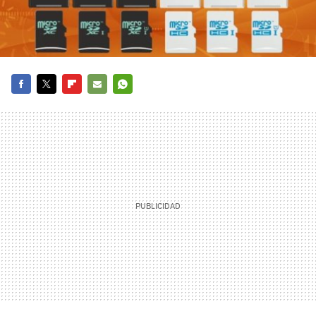
FACEBOOK
TWITTER
FLIPBOARD
E-
WHATSAPP
MAIL