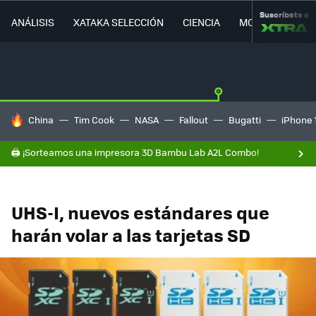
Suscríbete a
ANÁLISIS
XATAKA SELECCIÓN
CIENCIA
MOVILIDAD
HOY SE HABLA DE
China
Tim Cook
NASA
Fallout
Bugatti
iPhone 
🖨️ ¡Sorteamos una impresora 3D Bambu Lab A2L Combo!
UHS-I, nuevos estándares que
harán volar a las tarjetas SD