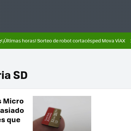
🌿¡Últimas horas! Sorteo de robot cortacésped Mova ViAX
ia SD
s Micro
masiado
es que