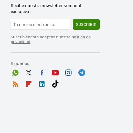
Recibe nuestra newsletter semanal
exclusiva
SUSCRIBIR
Suscribiéndote aceptas nuestra
política de
privacidad
Síguenos
Wh
Twit
Fac
You
Inst
Tele
ats
ter
ebo
tub
agr
gra
RSS
Flip
Link
Tikt
App
ok
e
am
m
boa
edI
ok
rd
n