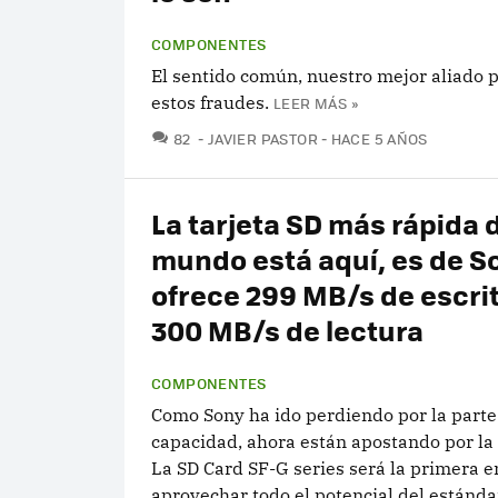
COMPONENTES
El sentido común, nuestro mejor aliado 
estos fraudes.
LEER MÁS »
COMENTARIOS
82
JAVIER PASTOR
HACE 5 AÑOS
La tarjeta SD más rápida 
mundo está aquí, es de S
ofrece 299 MB/s de escrit
300 MB/s de lectura
COMPONENTES
Como Sony ha ido perdiendo por la parte
capacidad, ahora están apostando por la 
La SD Card SF-G series será la primera e
aprovechar todo el potencial del estánda