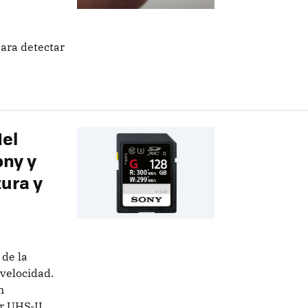
para detectar
del
ony y
ura y
 de la
velocidad.
n
r UHS-II