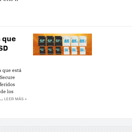
s que
 SD
a que está
(Secure
feridos
 de los
..
LEER MÁS »