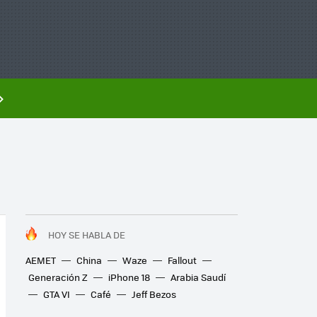
HOY SE HABLA DE
AEMET
China
Waze
Fallout
Generación Z
iPhone 18
Arabia Saudí
GTA VI
Café
Jeff Bezos