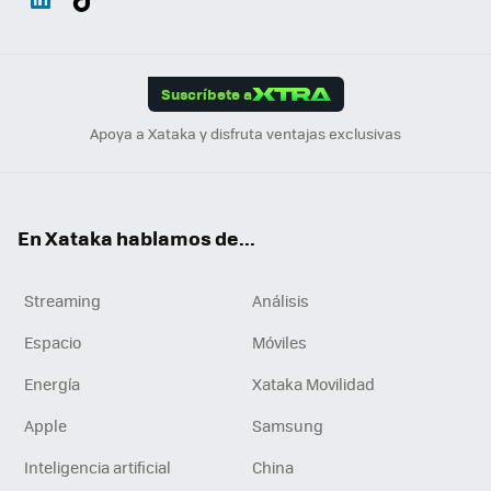
ats
ter
ebo
tub
agr
gra
boa
Link
Tikt
App
ok
e
am
m
rd
edI
ok
Suscríbete a
n
Apoya a Xataka y disfruta ventajas exclusivas
En Xataka hablamos de...
Streaming
Análisis
Espacio
Móviles
Energía
Xataka Movilidad
Apple
Samsung
Inteligencia artificial
China