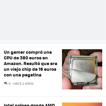
Un gamer compró una
CPU de 380 euros en
Amazon. Resultó que era
un viejo chip de 16 euros
con una pegatina
COMENTARIOS
11
HACE 2 AÑOS
Intel golpea donde AMD