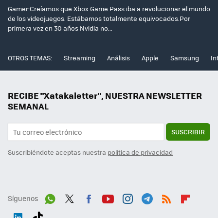
Gamer:Creíamos que Xbox Game Pass iba a revolucionar el mundo
de los videojuegos. Estábamos totalmente equivocados.Por
primera vez en 30 años Nvidia no...
OTROS TEMAS:
Streaming
Análisis
Apple
Samsung
In
RECIBE "Xatakaletter", NUESTRA NEWSLETTER
SEMANAL
SUSCRIBIR
Suscribiéndote aceptas nuestra
política de privacidad
Síguenos
Wh
Twit
Fac
You
Inst
Tele
RSS
Flip