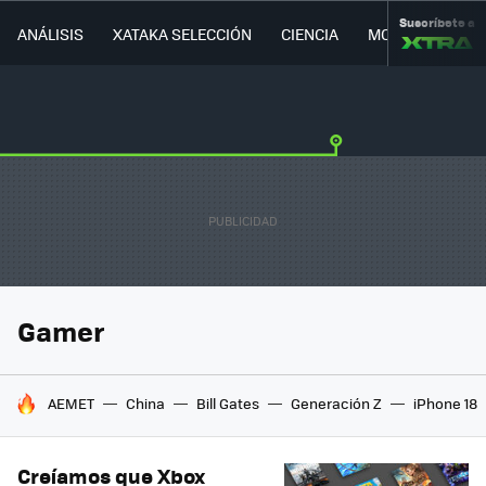
Suscríbete a
ANÁLISIS
XATAKA SELECCIÓN
CIENCIA
MOVILIDAD
Gamer
HOY SE HABLA DE
AEMET
China
Bill Gates
Generación Z
iPhone 18
Creíamos que Xbox