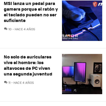
MSI lanza un pedal para
gamers porque el ratón y
el teclado pueden no ser
suficiente
COMENTARIOS
10
HACE 4 AÑOS
No solo de auriculares
vive el hombre: los
altavoces de PC viven
una segunda juventud
COMENTARIOS
11
HACE 4 AÑOS