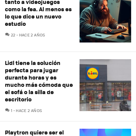
tanto a videojuegos
como la fea. Al menos es
lo que dice un nuevo
estudio
COMENTARIOS
22
HACE 2 AÑOS
Lidl tiene la solución
perfecta para jugar
durante horas y es
mucho más cómoda que
el sofá o la silla de
escritorio
COMENTARIOS
1
HACE 2 AÑOS
Playtron quiere ser el