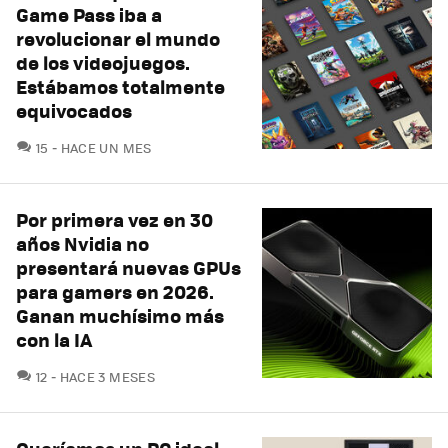
Game Pass iba a
revolucionar el mundo
de los videojuegos.
Estábamos totalmente
equivocados
COMENTARIOS
15
HACE UN MES
Por primera vez en 30
años Nvidia no
presentará nuevas GPUs
para gamers en 2026.
Ganan muchísimo más
con la IA
COMENTARIOS
12
HACE 3 MESES