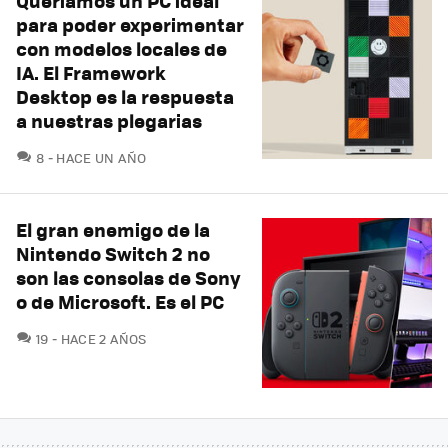
Queríamos un PC ideal
para poder experimentar
con modelos locales de
IA. El Framework
Desktop es la respuesta
a nuestras plegarias
COMENTARIOS
8
HACE UN AÑO
El gran enemigo de la
Nintendo Switch 2 no
son las consolas de Sony
o de Microsoft. Es el PC
COMENTARIOS
19
HACE 2 AÑOS