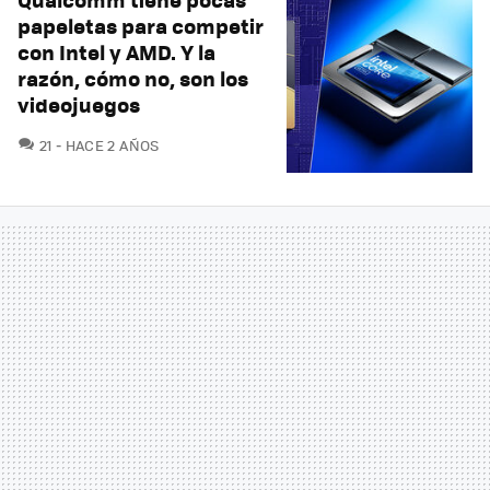
papeletas para competir
con Intel y AMD. Y la
razón, cómo no, son los
videojuegos
COMENTARIOS
21
HACE 2 AÑOS