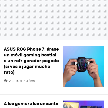
ASUS ROG Phone 7: érase
un móvil gaming bestial
a un refrigerador pegado
(si vas a jugar mucho
rato)
COMENTARIOS
21
HACE 3 AÑOS
A los gamers les encanta