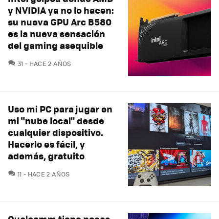
y NVIDIA ya no lo hacen:
su nueva GPU Arc B580
es la nueva sensación
del gaming asequible
COMENTARIOS
31
HACE 2 AÑOS
Uso mi PC para jugar en
mi "nube local" desde
cualquier dispositivo.
Hacerlo es fácil, y
además, gratuito
COMENTARIOS
11
HACE 2 AÑOS
Qualcomm tiene pocas