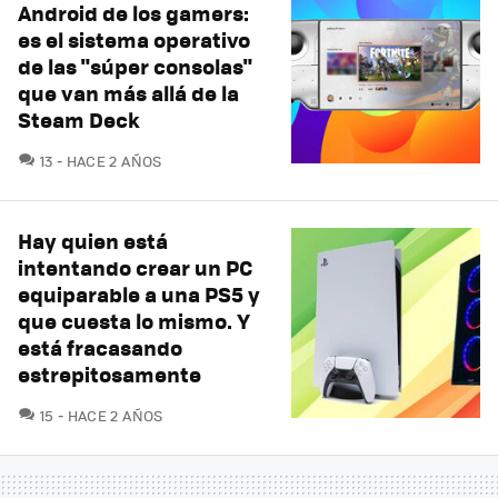
Android de los gamers:
es el sistema operativo
de las "súper consolas"
que van más allá de la
Steam Deck
COMENTARIOS
13
HACE 2 AÑOS
Hay quien está
intentando crear un PC
equiparable a una PS5 y
que cuesta lo mismo. Y
está fracasando
estrepitosamente
COMENTARIOS
15
HACE 2 AÑOS