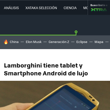
Suscríbete a
ANÁLISIS
XATAKA SELECCIÓN
CIENCIA
MOVILIDAD
HOY SE HABLA DE
China
Elon Musk
Generación Z
Eclipse
Mapa
Lamborghini tiene tablet y
Smartphone Android de lujo