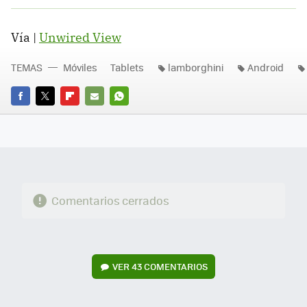
Vía |
Unwired View
TEMAS
Móviles
Tablets
lamborghini
Android
FACEBOOK
TWITTER
FLIPBOARD
E-
WHATSAPP
MAIL
Comentarios cerrados
VER
43 COMENTARIOS