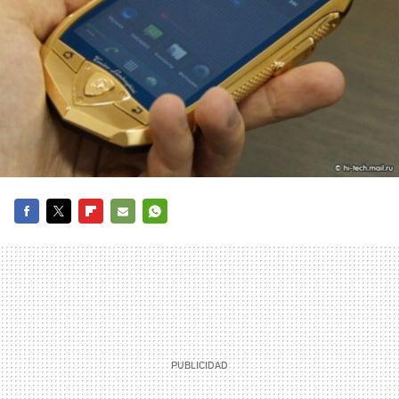
FACEBOOK
TWITTER
FLIPBOARD
E-
WHATSAPP
MAIL