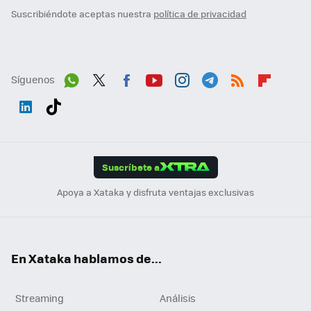
Suscribiéndote aceptas nuestra
política de privacidad
Síguenos
Wh
Twit
Fac
You
Inst
Tele
RSS
Flip
ats
ter
ebo
tub
agr
gra
boa
Link
Tikt
App
ok
e
am
m
rd
edI
ok
Suscríbete a
n
Apoya a Xataka y disfruta ventajas exclusivas
En Xataka hablamos de...
Streaming
Análisis