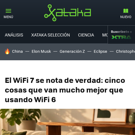
MENÚ
NUEVO
Suscríbete a
ANÁLISIS
XATAKA SELECCIÓN
CIENCIA
MOVILIDAD
HOY SE HABLA DE
China
Elon Musk
Generación Z
Eclipse
Christoph
El WiFi 7 se nota de verdad: cinco
cosas que van mucho mejor que
usando WiFi 6