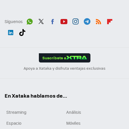
Síguenos
Wh
Twit
Fac
You
Inst
Tele
RSS
Flip
ats
ter
ebo
tub
agr
gra
boa
Link
Tikt
App
ok
e
am
m
rd
edI
ok
Suscríbete a
n
Apoya a Xataka y disfruta ventajas exclusivas
En Xataka hablamos de...
Streaming
Análisis
Espacio
Móviles