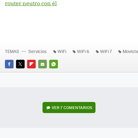
router neutro con él
TEMAS
Servicios
WiFi
WiFi 6
WiFi 7
Movista
FACEBOOK
TWITTER
FLIPBOARD
E-
WHATSAPP
MAIL
VER
7 COMENTARIOS