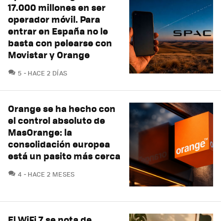
17.000 millones en ser
operador móvil. Para
entrar en España no le
basta con pelearse con
Movistar y Orange
COMENTARIOS
5
HACE 2 DÍAS
Orange se ha hecho con
el control absoluto de
MasOrange: la
consolidación europea
está un pasito más cerca
COMENTARIOS
4
HACE 2 MESES
El WiFi 7 se nota de