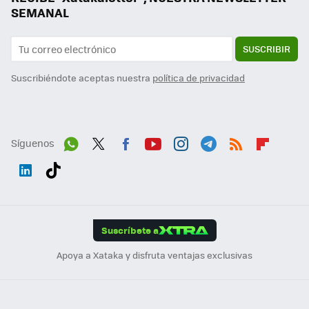
SEMANAL
SUSCRIBIR
Suscribiéndote aceptas nuestra
política de privacidad
Síguenos
Wh
Twit
Fac
You
Inst
Tele
RSS
Flip
ats
ter
ebo
tub
agr
gra
boa
Link
Tikt
App
ok
e
am
m
rd
edI
ok
Suscríbete a
n
Apoya a Xataka y disfruta ventajas exclusivas