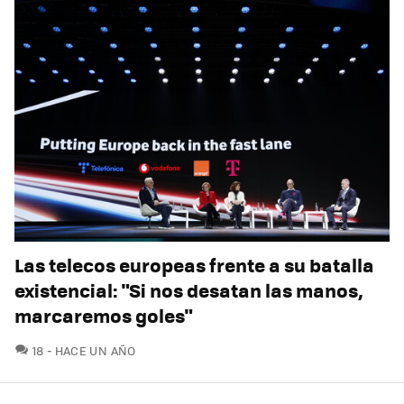
Las telecos europeas frente a su batalla
existencial: "Si nos desatan las manos,
marcaremos goles"
COMENTARIOS
18
HACE UN AÑO