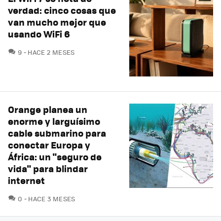
verdad: cinco cosas que
van mucho mejor que
usando WiFi 6
COMENTARIOS
9
HACE 2 MESES
Orange planea un
enorme y larguísimo
cable submarino para
conectar Europa y
África: un "seguro de
vida" para blindar
internet
COMENTARIOS
0
HACE 3 MESES