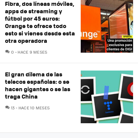
Fibra, dos líneas móviles,
apps de streaming y
fútbol por 45 euros:
Orange te ofrece todo
esto si vienes desde esta
otra operadora
COMENTARIOS
0
HACE 9 MESES
El gran dilema de las
telecos españolas: o se
hacen gigantes o se las
traga China
COMENTARIOS
13
HACE 10 MESES