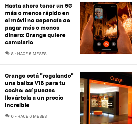
Hasta ahora tener un 5G
más o menos rápido en
el móvil no dependía de
pagar más o menos
dinero: Orange quiere
cambiarlo
COMENTARIOS
8
HACE 5 MESES
Orange está "regalando"
una baliza V16 para tu
coche: así puedes
llevártela a un precio
increíble
COMENTARIOS
0
HACE 6 MESES