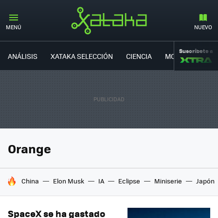
MENÚ
NUEVO
Suscríbete a
ANÁLISIS
XATAKA SELECCIÓN
CIENCIA
MOVILIDAD
Orange
HOY SE HABLA DE
China
Elon Musk
IA
Eclipse
Miniserie
Japón
SpaceX se ha gastado