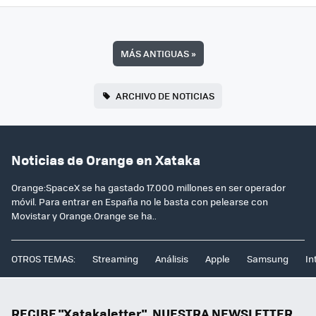
MÁS ANTIGUAS
»
ARCHIVO DE NOTICIAS
Noticias de Orange en Xataka
Orange:SpaceX se ha gastado 17.000 millones en ser operador
móvil. Para entrar en España no le basta con pelearse con
Movistar y Orange.Orange se ha..
OTROS TEMAS:
Streaming
Análisis
Apple
Samsung
In
RECIBE "Xatakaletter", NUESTRA NEWSLETTER