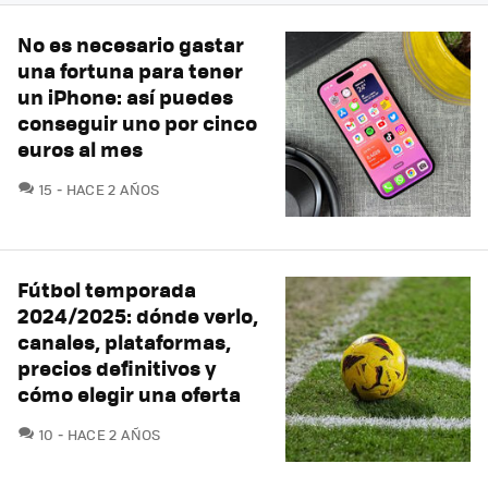
No es necesario gastar
una fortuna para tener
un iPhone: así puedes
conseguir uno por cinco
euros al mes
COMENTARIOS
15
HACE 2 AÑOS
Fútbol temporada
2024/2025: dónde verlo,
canales, plataformas,
precios definitivos y
cómo elegir una oferta
COMENTARIOS
10
HACE 2 AÑOS