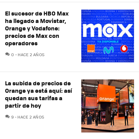
El sucesor de HBO Max
ha llegado a Movistar,
Orange y Vodafone:
precios de Max con
operadores
COMENTARIOS
0
HACE 2 AÑOS
La subida de precios de
Orange ya está aquí: así
quedan sus tarifas a
partir de hoy
COMENTARIOS
9
HACE 2 AÑOS