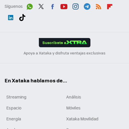
Síguenos
Wh
Twit
Fac
You
Inst
Tele
RSS
Flip
ats
ter
ebo
tub
agr
gra
boa
Link
Tikt
App
ok
e
am
m
rd
edI
ok
Suscríbete a
n
Apoya a Xataka y disfruta ventajas exclusivas
En Xataka hablamos de...
Streaming
Análisis
Espacio
Móviles
Energía
Xataka Movilidad