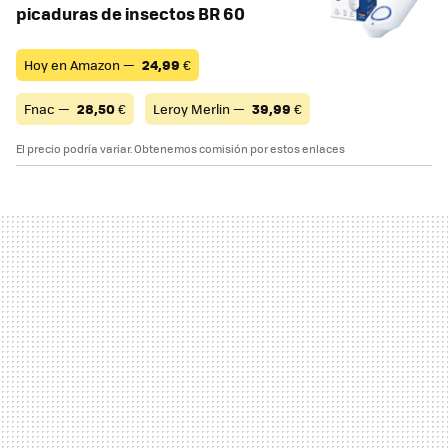
picaduras de insectos BR 60
Hoy en Amazon —
24,99
€
Fnac —
28,50
€
Leroy Merlin —
39,99
€
El precio podría variar. Obtenemos comisión por estos enlaces