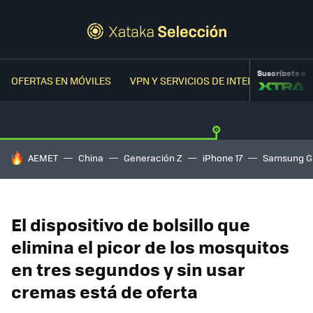
Suscríbete a
OFERTAS EN MÓVILES
VPN Y SERVICIOS DE INTERNET
OFER
HOY SE HABLA DE
AEMET
China
Generación Z
iPhone 17
Samsung G
El dispositivo de bolsillo que
elimina el picor de los mosquitos
en tres segundos y sin usar
cremas está de oferta