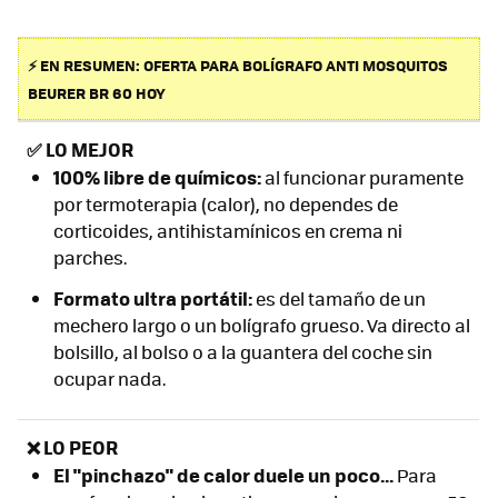
⚡ EN RESUMEN: OFERTA PARA BOLÍGRAFO ANTI MOSQUITOS
BEURER BR 60 HOY
✅
LO MEJOR
100% libre de químicos:
al funcionar puramente
por termoterapia (calor), no dependes de
corticoides, antihistamínicos en crema ni
parches.
Formato ultra portátil:
es del tamaño de un
mechero largo o un bolígrafo grueso. Va directo al
bolsillo, al bolso o a la guantera del coche sin
ocupar nada.
❌ LO PEOR
El "pinchazo" de calor duele un poco...
Para