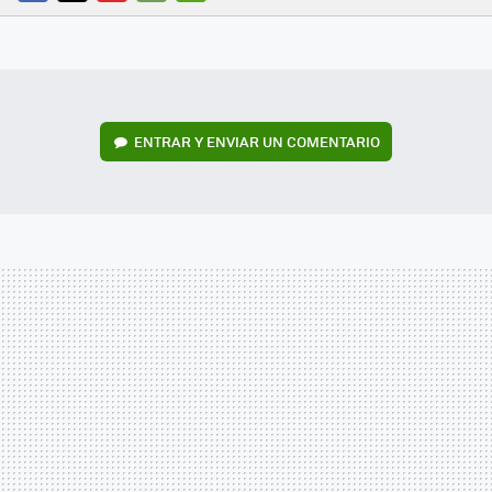
FACEBOOK
TWITTER
FLIPBOARD
E-
WHATSAPP
MAIL
ENTRAR Y ENVIAR UN COMENTARIO