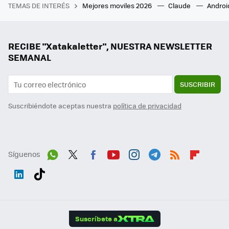
TEMAS DE INTERÉS
Mejores moviles 2026
Claude
Androi
RECIBE "Xatakaletter", NUESTRA NEWSLETTER
SEMANAL
SUSCRIBIR
Suscribiéndote aceptas nuestra
política de privacidad
Síguenos
Wh
Twit
Fac
You
Inst
Tele
RSS
Flip
ats
ter
ebo
tub
agr
gra
boa
Link
Tikt
App
ok
e
am
m
rd
edI
ok
Suscríbete a
n