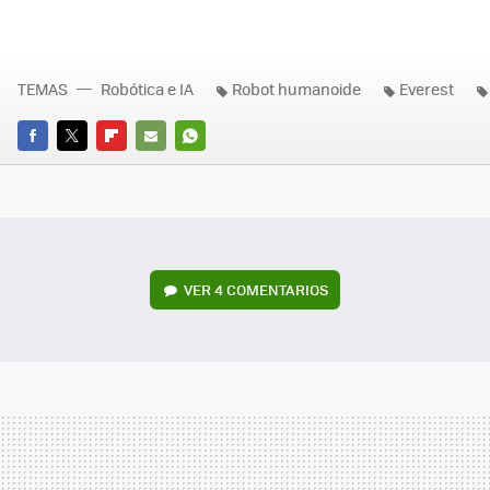
TEMAS
Robótica e IA
Robot humanoide
Everest
FACEBOOK
TWITTER
FLIPBOARD
E-
WHATSAPP
MAIL
VER
4 COMENTARIOS