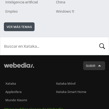
Inteligencia artificial
China
Empleo
Windows 11
VER MÁS TEMAS
BUSCA
SUBIR
Xataka
Xataka Móvil
Applesfera
Xataka Smart Home
Mundo Xiaomi