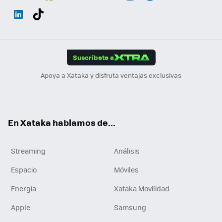
Wh
Twit
Fac
You
Inst
Tele
RSS
Flip
ats
ter
ebo
tub
agr
gra
boa
Link
Tikt
App
ok
e
am
m
rd
edI
ok
Suscríbete a
n
Apoya a Xataka y disfruta ventajas exclusivas
En Xataka hablamos de...
Streaming
Análisis
Espacio
Móviles
Energía
Xataka Movilidad
Apple
Samsung