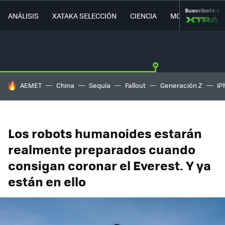
Suscríbete a
ANÁLISIS
XATAKA SELECCIÓN
CIENCIA
MOVILIDAD
HOY SE HABLA DE
AEMET
China
Sequía
Fallout
Generación Z
iP
Los robots humanoides estarán
realmente preparados cuando
consigan coronar el Everest. Y ya
están en ello