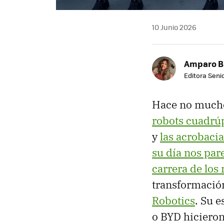
10 Junio 2026
Amparo B
Editora Senio
Hace no much
robots cuadrú
y
las acrobaci
su día nos par
carrera de los
transformación
Robotics
. Su e
o BYD hicieron