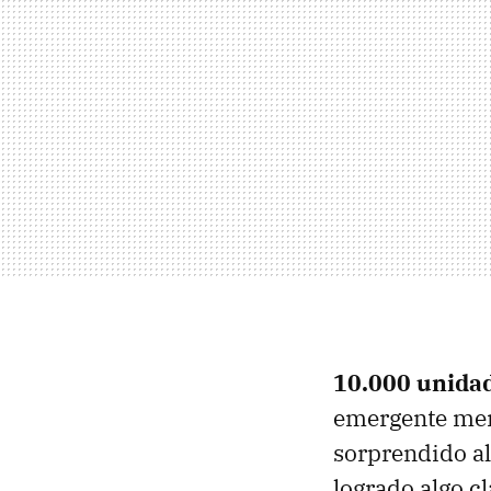
10.000 unida
emergente mer
sorprendido al
logrado algo c