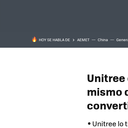
HOY SE HABLA DE
AEMET
China
Gener
Unitree
mismo q
converti
Unitree lo 