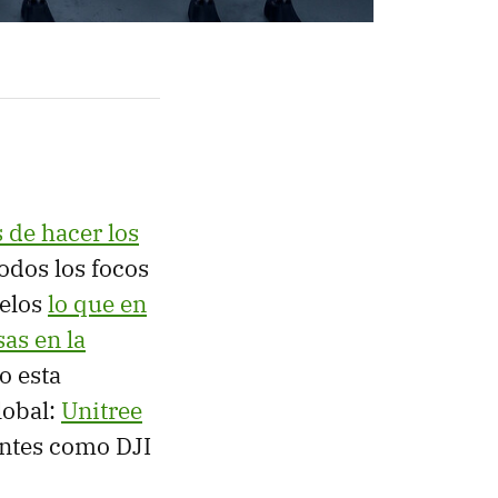
 de hacer los
odos los focos
uelos
lo que en
as en la
o esta
lobal:
Unitree
gantes como DJI