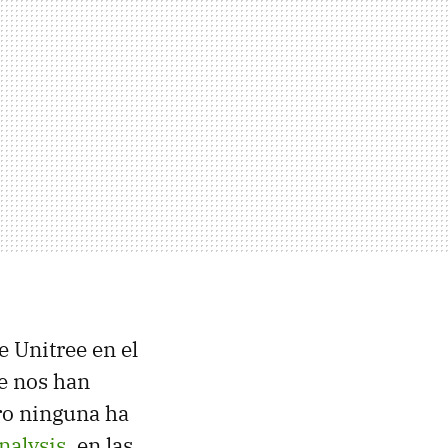
de Unitree en
el
e nos han
ro ninguna ha
nalysis
, en las