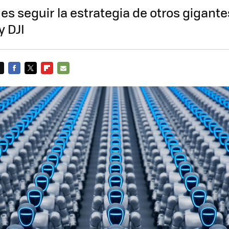
es seguir la estrategia de otros gigant
 DJI
FACEBOOK
TWITTER
FLIPBOARD
E-
MAIL