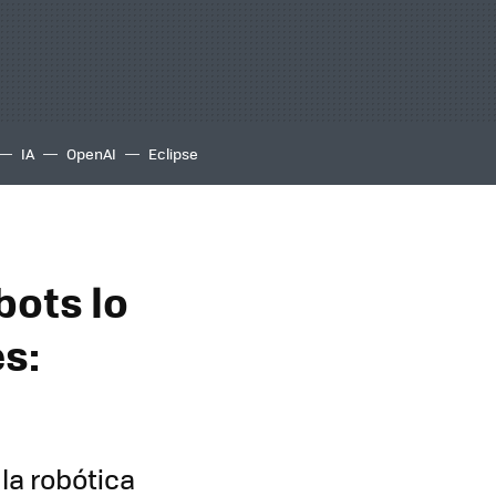
IA
OpenAI
Eclipse
bots lo
s:
 la robótica