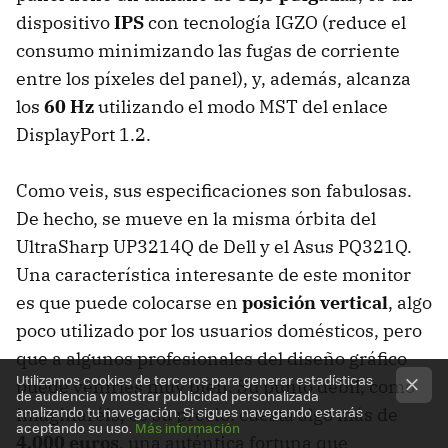
dispositivo
IPS
con tecnología IGZO (reduce el
consumo minimizando las fugas de corriente
entre los píxeles del panel), y, además, alcanza
los
60 Hz
utilizando el modo MST del enlace
DisplayPort 1.2.
Como veis, sus especificaciones son fabulosas.
De hecho, se mueve en la misma órbita del
UltraSharp UP3214Q de Dell y el Asus PQ321Q.
Una característica interesante de este monitor
es que puede colocarse en
posición vertical
, algo
poco utilizado por los usuarios domésticos, pero
que a algunos profesionales del diseño gráfico
Utilizamos cookies de terceros para generar estadísticas
puede venirles muy bien. Su punto débil, como
de audiencia y mostrar publicidad personalizada
analizando tu navegación. Si sigues navegando estarás
imaginaréis, es su precio: cuesta algo más de
aceptando su uso.
Más información
4.000 euros
, una auténtica fortuna que