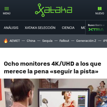
MENÚ
NUEVO
Suscríbete a
ANÁLISIS
XATAKA SELECCIÓN
CIENCIA
MOVILIDAD
HOY SE HABLA DE
AEMET
China
Sequía
Fallout
Generación Z
iP
Ocho monitores 4K/UHD a los que
merece la pena «seguir la pista»