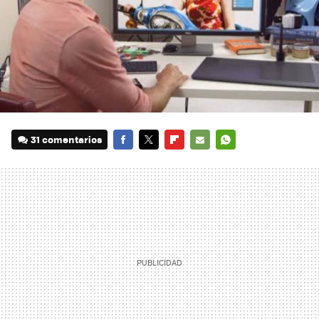
31 comentarios
FACEBOOK
TWITTER
FLIPBOARD
E-
WHATSAPP
MAIL