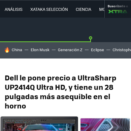
Suscríbete a
ANÁLISIS
XATAKA SELECCIÓN
CIENCIA
MOVILIDAD
HOY SE HABLA DE
China
Elon Musk
Generación Z
Eclipse
Christoph
Dell le pone precio a UltraSharp
UP2414Q Ultra HD, y tiene un 28
pulgadas más asequible en el
horno