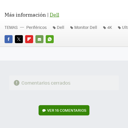
Más información |
Dell
TEMAS
Periféricos
Dell
Monitor Dell
4K
Ult
FACEBOOK
TWITTER
FLIPBOARD
E-
WHATSAPP
MAIL
Comentarios cerrados
VER
16 COMENTARIOS