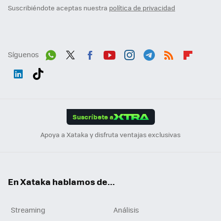
Suscribiéndote aceptas nuestra
política de privacidad
Síguenos
Wh
Twit
Fac
You
Inst
Tele
RSS
Flip
ats
ter
ebo
tub
agr
gra
boa
Link
Tikt
App
ok
e
am
m
rd
edI
ok
Suscríbete a
n
Apoya a Xataka y disfruta ventajas exclusivas
En Xataka hablamos de...
Streaming
Análisis