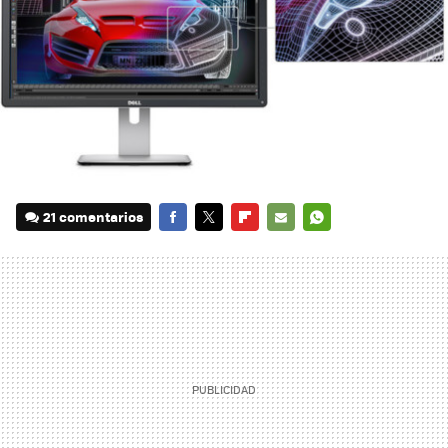
21 comentarios
FACEBOOK
TWITTER
FLIPBOARD
E-
WHATSAPP
MAIL