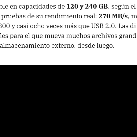
ible en capacidades de
120 y 240 GB
, según e
 pruebas de su rendimiento real:
270 MB/s
, m
800 y casi ocho veces más que
USB
2.0. Las di
les para el que mueva muchos archivos grand
 almacenamiento externo, desde luego.