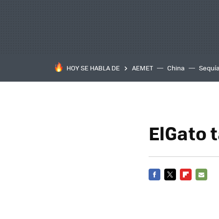
HOY SE HABLA DE
AEMET
China
Sequí
ElGato 
FACEBOOK
TWITTER
FLIPBOARD
E-
MAIL