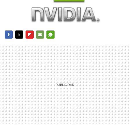
FACEBOOK
TWITTER
FLIPBOARD
E-
WHATSAPP
MAIL