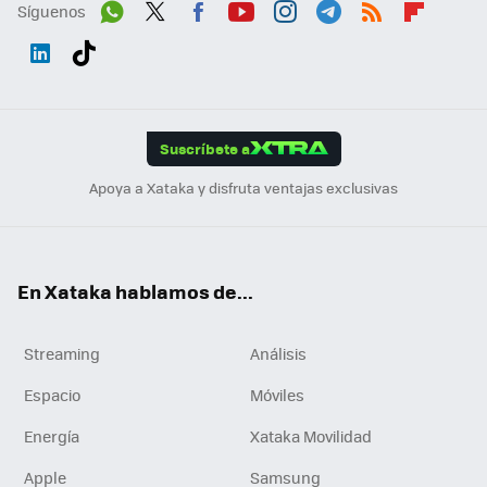
Síguenos
Wh
Twit
Fac
You
Inst
Tele
RSS
Flip
ats
ter
ebo
tub
agr
gra
boa
Link
Tikt
App
ok
e
am
m
rd
edI
ok
Suscríbete a
n
Apoya a Xataka y disfruta ventajas exclusivas
En Xataka hablamos de...
Streaming
Análisis
Espacio
Móviles
Energía
Xataka Movilidad
Apple
Samsung