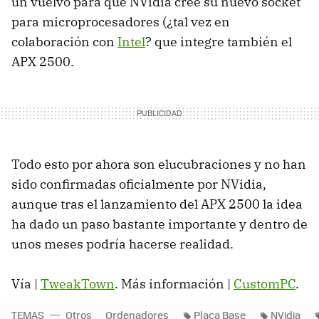
un vuelvo para que NVidia cree su nuevo socket
para microprocesadores (¿tal vez en
colaboración con
Intel
? que integre también el
APX 2500.
Todo esto por ahora son elucubraciones y no han
sido confirmadas oficialmente por NVidia,
aunque tras el lanzamiento del APX 2500 la idea
ha dado un paso bastante importante y dentro de
unos meses podría hacerse realidad.
Vía |
TweakTown
. Más información |
CustomPC
.
TEMAS
Otros
Ordenadores
Placa Base
NVidia