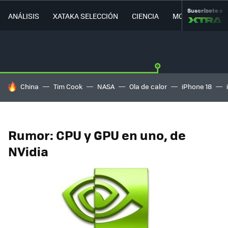
Suscríbete a
ANÁLISIS
XATAKA SELECCIÓN
CIENCIA
MOVILIDAD
HOY SE HABLA DE
China
Tim Cook
NASA
Ola de calor
iPhone 18
Rumor: CPU y GPU en uno, de
NVidia