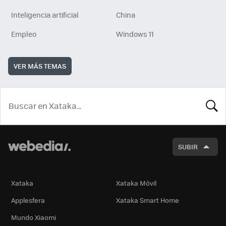
Inteligencia artificial
China
Empleo
Windows 11
VER MÁS TEMAS
BUSCA
SUBIR
Xataka
Xataka Móvil
Applesfera
Xataka Smart Home
Mundo Xiaomi