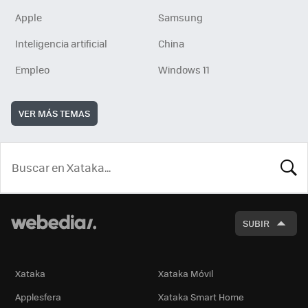
Apple
Samsung
Inteligencia artificial
China
Empleo
Windows 11
VER MÁS TEMAS
BUSCA
SUBIR
Xataka
Xataka Móvil
Applesfera
Xataka Smart Home