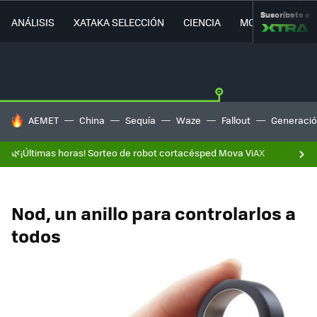
Suscríbete a
ANÁLISIS
XATAKA SELECCIÓN
CIENCIA
MOVILIDAD
HOY SE HABLA DE
AEMET
China
Sequía
Waze
Fallout
Generació
🌿¡Últimas horas! Sorteo de robot cortacésped Mova ViAX
Nod, un anillo para controlarlos a
todos