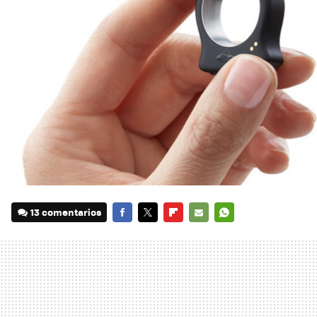
13 comentarios
FACEBOOK
TWITTER
FLIPBOARD
E-
WHATSAPP
MAIL