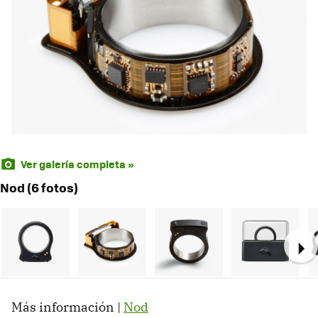
Ver galería completa »
Nod (6 fotos)
Ne
Más información |
Nod