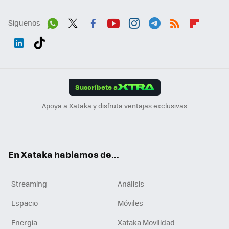
Síguenos
Wh
Twit
Fac
You
Inst
Tele
RSS
Flip
ats
ter
ebo
tub
agr
gra
boa
Link
Tikt
App
ok
e
am
m
rd
edI
ok
Suscríbete a
n
Apoya a Xataka y disfruta ventajas exclusivas
En Xataka hablamos de...
Streaming
Análisis
Espacio
Móviles
Energía
Xataka Movilidad