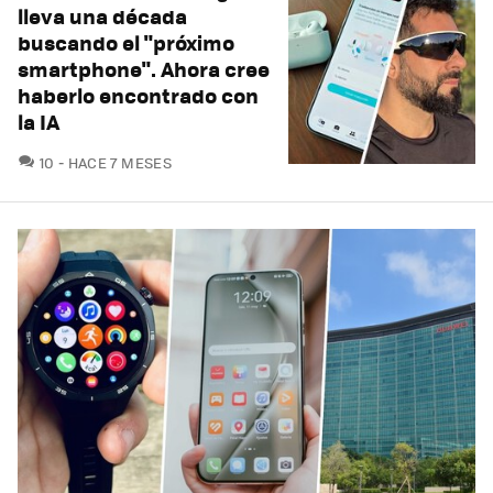
lleva una década
buscando el "próximo
smartphone". Ahora cree
haberlo encontrado con
la IA
COMENTARIOS
10
HACE 7 MESES