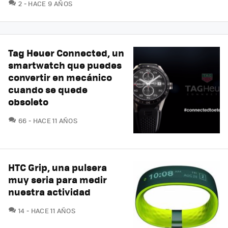
COMENTARIOS
2
HACE 9 AÑOS
Tag Heuer Connected, un
smartwatch que puedes
convertir en mecánico
cuando se quede
obsoleto
COMENTARIOS
66
HACE 11 AÑOS
HTC Grip, una pulsera
muy seria para medir
nuestra actividad
COMENTARIOS
14
HACE 11 AÑOS