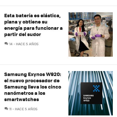
Esta batería es elástica,
plana y obtiene su
energía para funcionar a
partir del sudor
COMENTARIOS
14
HACE 5 AÑOS
Samsung Exynos W920:
el nuevo procesador de
Samsung lleva los cinco
nanómetros a los
smartwatches
COMENTARIOS
11
HACE 5 AÑOS