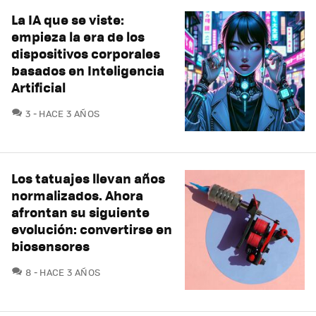
La IA que se viste:
empieza la era de los
dispositivos corporales
basados en Inteligencia
Artificial
COMENTARIOS
3
HACE 3 AÑOS
Los tatuajes llevan años
normalizados. Ahora
afrontan su siguiente
evolución: convertirse en
biosensores
COMENTARIOS
8
HACE 3 AÑOS