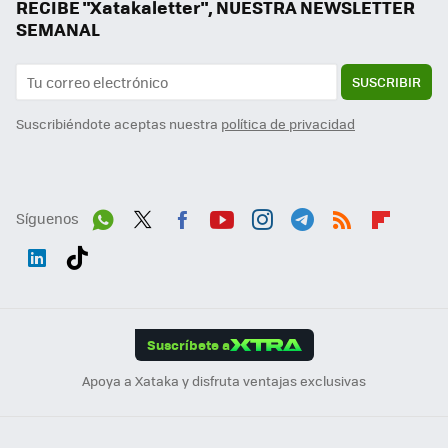
RECIBE "Xatakaletter", NUESTRA NEWSLETTER
SEMANAL
SUSCRIBIR
Suscribiéndote aceptas nuestra
política de privacidad
Síguenos
Wh
Twit
Fac
You
Inst
Tele
RSS
Flip
ats
ter
ebo
tub
agr
gra
boa
Link
Tikt
App
ok
e
am
m
rd
edI
ok
Suscríbete a
n
Apoya a Xataka y disfruta ventajas exclusivas