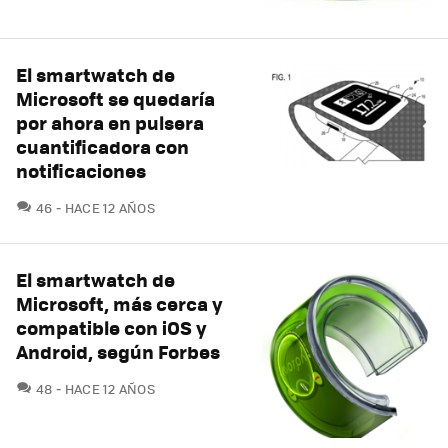
El smartwatch de
Microsoft se quedaría
por ahora en pulsera
cuantificadora con
notificaciones
COMENTARIOS
46
HACE 12 AÑOS
El smartwatch de
Microsoft, más cerca y
compatible con iOS y
Android, según Forbes
COMENTARIOS
48
HACE 12 AÑOS