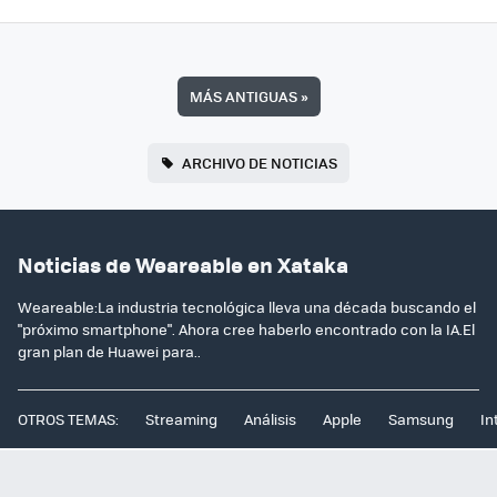
MÁS ANTIGUAS
»
ARCHIVO DE NOTICIAS
Noticias de Weareable en Xataka
Weareable:La industria tecnológica lleva una década buscando el
"próximo smartphone". Ahora cree haberlo encontrado con la IA.El
gran plan de Huawei para..
OTROS TEMAS:
Streaming
Análisis
Apple
Samsung
In