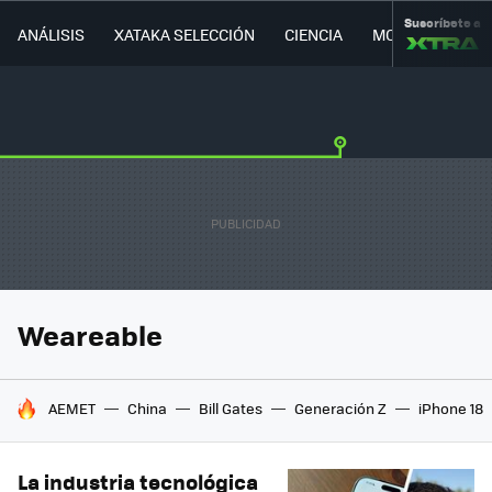
Suscríbete a
ANÁLISIS
XATAKA SELECCIÓN
CIENCIA
MOVILIDAD
Weareable
HOY SE HABLA DE
AEMET
China
Bill Gates
Generación Z
iPhone 18
La industria tecnológica