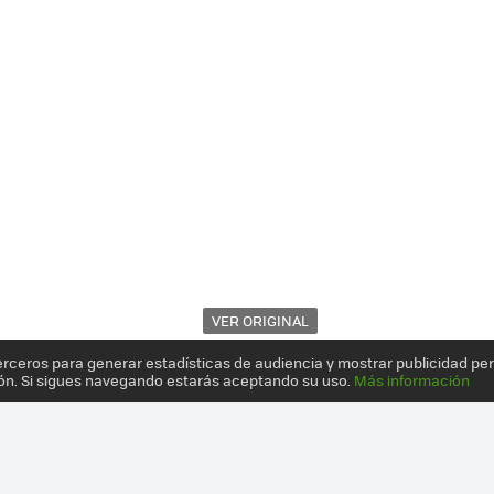
VER ORIGINAL
erceros para generar estadísticas de audiencia y mostrar publicidad pe
ón. Si sigues navegando estarás aceptando su uso.
Más información
A CONTROLARLOS A TODOS