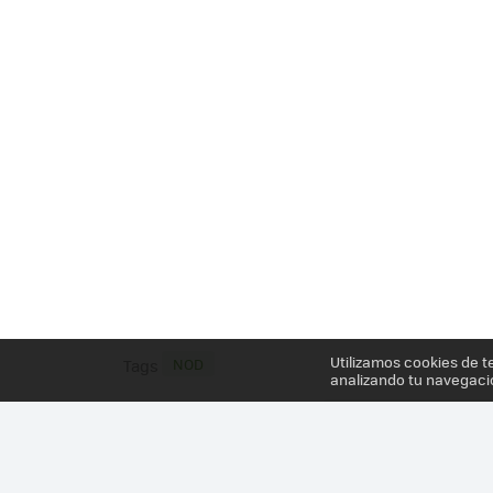
Utilizamos cookies de t
NOD
Tags
analizando tu navegaci
Más información en el post
NOD, UN ANILLO PAR