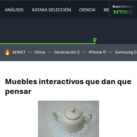
Suscríbete a
ANÁLISIS
XATAKA SELECCIÓN
CIENCIA
MOVILIDAD
HOY SE HABLA DE
AEMET
China
Generación Z
iPhone 17
Samsung G
Muebles interactivos que dan que
pensar