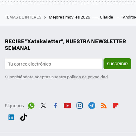
TEMAS DE INTERÉS
Mejores moviles 2026
Claude
Androi
RECIBE "Xatakaletter", NUESTRA NEWSLETTER
SEMANAL
SUSCRIBIR
Suscribiéndote aceptas nuestra
política de privacidad
Síguenos
Wh
Twit
Fac
You
Inst
Tele
RSS
Flip
ats
ter
ebo
tub
agr
gra
boa
Link
Tikt
App
ok
e
am
m
rd
edI
ok