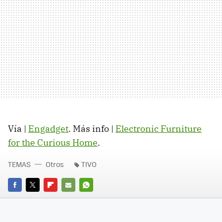
Vía |
Engadget
. Más info |
Electronic Furniture
for the Curious Home
.
TEMAS
Otros
TIVO
FACEBOOK
TWITTER
FLIPBOARD
E-
WHATSAPP
MAIL