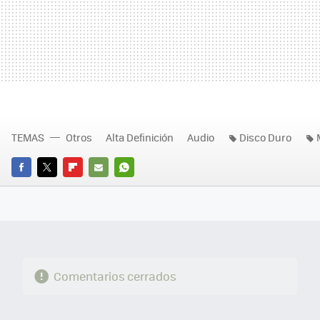
TEMAS
Otros
Alta Definición
Audio
Disco Duro
FACEBOOK
TWITTER
FLIPBOARD
E-
WHATSAPP
MAIL
Comentarios cerrados