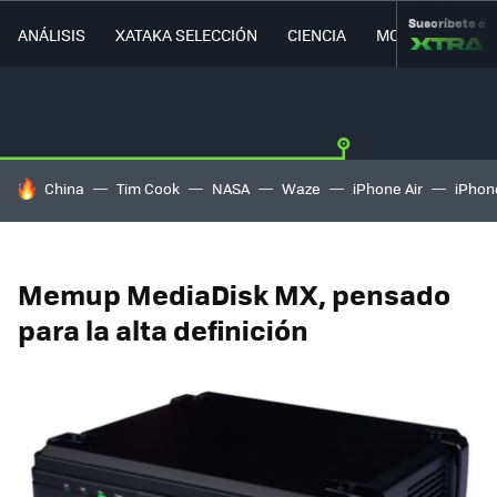
Suscríbete a
ANÁLISIS
XATAKA SELECCIÓN
CIENCIA
MOVILIDAD
HOY SE HABLA DE
China
Tim Cook
NASA
Waze
iPhone Air
iPhone
Memup MediaDisk MX, pensado
para la alta definición