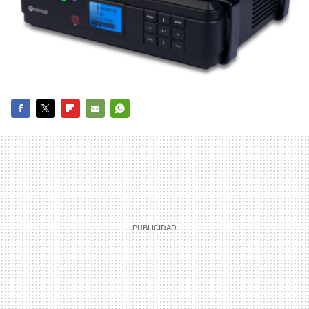
FACEBOOK
TWITTER
FLIPBOARD
E-
WHATSAPP
MAIL