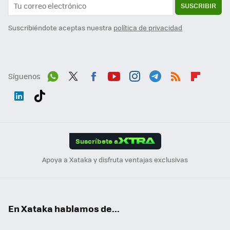
SUSCRIBIR
Suscribiéndote aceptas nuestra
política de privacidad
Síguenos
Wh
Twit
Fac
You
Inst
Tele
RSS
Flip
ats
ter
ebo
tub
agr
gra
boa
Link
Tikt
App
ok
e
am
m
rd
edI
ok
Suscríbete a
n
Apoya a Xataka y disfruta ventajas exclusivas
En Xataka hablamos de...