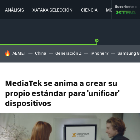
Suscríbete a
ANÁLISIS
XATAKA SELECCIÓN
CIENCIA
MOVILIDAD
HOY SE HABLA DE
AEMET
China
Generación Z
iPhone 17
Samsung G
MediaTek se anima a crear su
propio estándar para 'unificar'
dispositivos