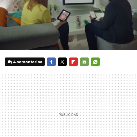
4 comentarios
FACEBOOK
TWITTER
FLIPBOARD
E-
WHATSAPP
MAIL