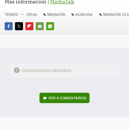
Más información |
MediaTek
TEMAS
Otros
MediaTek
estándar
MediaTek Cr
FACEBOOK
TWITTER
FLIPBOARD
E-
WHATSAPP
MAIL
Comentarios cerrados
VER
4 COMENTARIOS