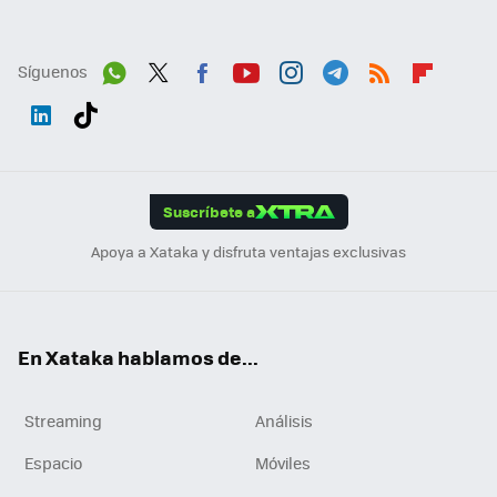
Síguenos
Wh
Twit
Fac
You
Inst
Tele
RSS
Flip
ats
ter
ebo
tub
agr
gra
boa
Link
Tikt
App
ok
e
am
m
rd
edI
ok
Suscríbete a
n
Apoya a Xataka y disfruta ventajas exclusivas
En Xataka hablamos de...
Streaming
Análisis
Espacio
Móviles