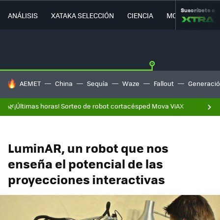
Suscríbete a
ANÁLISIS
XATAKA SELECCIÓN
CIENCIA
MOVILIDAD
HOY SE HABLA DE
AEMET
China
Sequía
Waze
Fallout
Generació
🌿¡Últimas horas! Sorteo de robot cortacésped Mova ViAX
LuminAR, un robot que nos
enseña el potencial de las
proyecciones interactivas