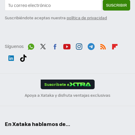
SUSCRIBIR
Suscribiéndote aceptas nuestra
política de privacidad
Síguenos
Wh
Twit
Fac
You
Inst
Tele
RSS
Flip
ats
ter
ebo
tub
agr
gra
boa
Link
Tikt
App
ok
e
am
m
rd
edI
ok
Suscríbete a
n
Apoya a Xataka y disfruta ventajas exclusivas
En Xataka hablamos de...