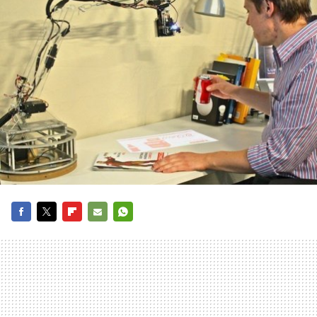
FACEBOOK
TWITTER
FLIPBOARD
E-
WHATSAPP
MAIL