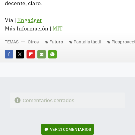
decente, claro.
Vía |
Engadget
Más Información |
MIT
TEMAS
Otros
Futuro
Pantalla táctil
Picoproyec
FACEBOOK
TWITTER
FLIPBOARD
E-
WHATSAPP
MAIL
Comentarios cerrados
VER
21 COMENTARIOS