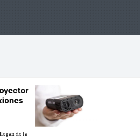
oyector
exiones
legan de la