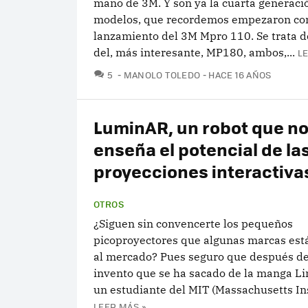
mano de 3M. Y son ya la cuarta generaci
modelos, que recordemos empezaron con
lanzamiento del 3M Mpro 110. Se trata 
del, más interesante, MP180, ambos,...
L
COMENTARIOS
5
MANOLO TOLEDO
HACE 16 AÑOS
LuminAR, un robot que n
enseña el potencial de la
proyecciones interactiva
OTROS
¿Siguen sin convencerte los pequeños
picoproyectores que algunas marcas est
al mercado? Pues seguro que después de
invento que se ha sacado de la manga Li
un estudiante del MIT (Massachusetts Inst
LEER MÁS »