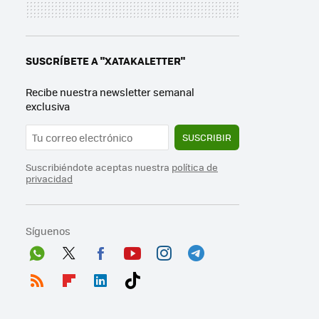
SUSCRÍBETE A "XATAKALETTER"
Recibe nuestra newsletter semanal
exclusiva
SUSCRIBIR
Suscribiéndote aceptas nuestra
política de
privacidad
Síguenos
Wh
Twit
Fac
You
Inst
Tele
ats
ter
ebo
tub
agr
gra
RSS
Flip
Link
Tikt
App
ok
e
am
m