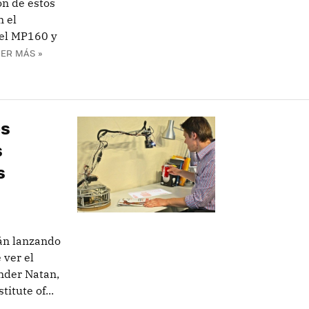
ón de estos
 el
del MP160 y
EER MÁS »
os
s
s
án lanzando
 ver el
nder Natan,
itute of...