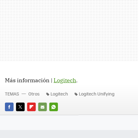
Más información |
Logitech
.
TEMAS
Otros
Logitech
Logitech Unifying
FACEBOOK
TWITTER
FLIPBOARD
E-
WHATSAPP
MAIL