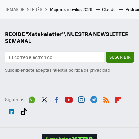
TEMAS DE INTERÉS
Mejores moviles 2026
Claude
Androi
RECIBE "Xatakaletter", NUESTRA NEWSLETTER
SEMANAL
SUSCRIBIR
Suscribiéndote aceptas nuestra
política de privacidad
Síguenos
Wh
Twit
Fac
You
Inst
Tele
RSS
Flip
ats
ter
ebo
tub
agr
gra
boa
Link
Tikt
App
ok
e
am
m
rd
edI
ok
Suscríbete a