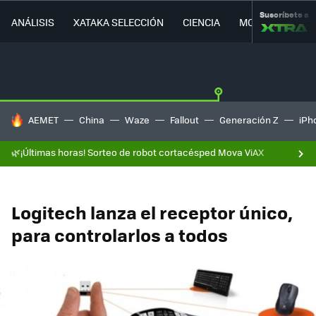
Suscríbete a
ANÁLISIS
XATAKA SELECCIÓN
CIENCIA
MOVILIDAD
HOY SE HABLA DE
AEMET
China
Waze
Fallout
Generación Z
iPh
🌿¡Últimas horas! Sorteo de robot cortacésped Mova ViAX
Logitech lanza el receptor único,
para controlarlos a todos