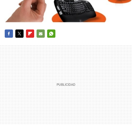
FACEBOOK
TWITTER
FLIPBOARD
E-
WHATSAPP
MAIL