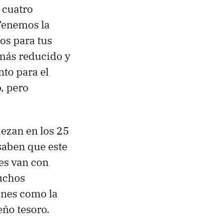
 cuatro
 Tenemos la
los para tus
 más reducido y
to para el
o, pero
iezan en los 25
saben que este
ues van con
uchos
ones como la
eño tesoro.