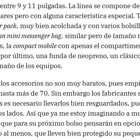
entre 9 y 11 pulgadas. La línea se compone de
ares pero con alguna característica especial.
r pack
, muy bien acolchada y con varios bolsil
an mini messenger bag
, similar pero de tamaño
s, la
compact mobile
con apenas el compartimen
y por último, una funda de neopreno, un clásic
maño de los equipos.
 los accesorios no son muy baratos, pues emp
 hasta más de 70. Sin embargo los fabricantes 
s es necesario llevarlos bien resguardados, p
os lados. Así que ya me estoy imaginando a m
que para su próximo bolso pensarán en opci
o al menos, que lleven bien protegido su pequ