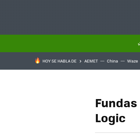
HOY SE HABLA DE
AEMET
China
Waze
Fundas 
Logic