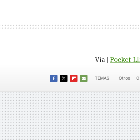
Vía |
Pocket-L
TEMAS
Otros
O
FACEBOOK
TWITTER
FLIPBOARD
E-
MAIL