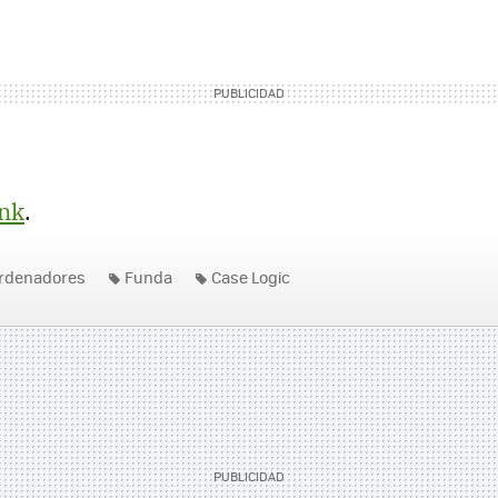
ink
.
rdenadores
Funda
Case Logic