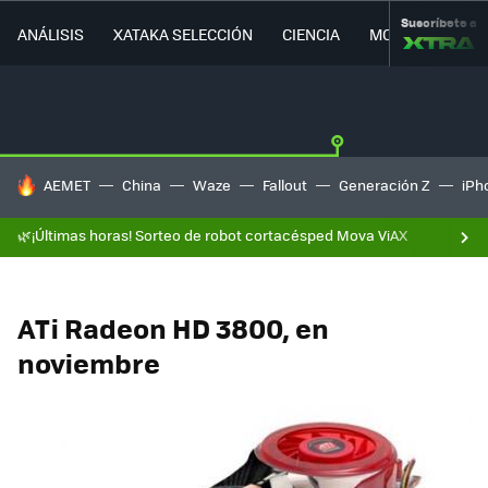
Suscríbete a
ANÁLISIS
XATAKA SELECCIÓN
CIENCIA
MOVILIDAD
HOY SE HABLA DE
AEMET
China
Waze
Fallout
Generación Z
iPh
🌿¡Últimas horas! Sorteo de robot cortacésped Mova ViAX
ATi Radeon HD 3800, en
noviembre