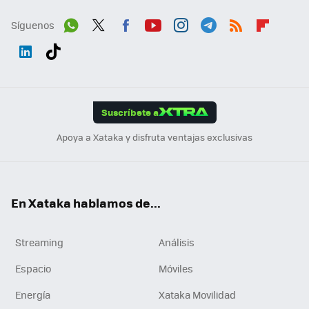
Síguenos
Wh
Twit
Fac
You
Inst
Tele
RSS
Flip
ats
ter
ebo
tub
agr
gra
boa
Link
Tikt
App
ok
e
am
m
rd
edI
ok
Suscríbete a
n
Apoya a Xataka y disfruta ventajas exclusivas
En Xataka hablamos de...
Streaming
Análisis
Espacio
Móviles
Energía
Xataka Movilidad