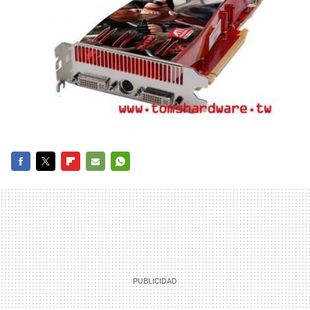
FACEBOOK
TWITTER
FLIPBOARD
E-
WHATSAPP
MAIL