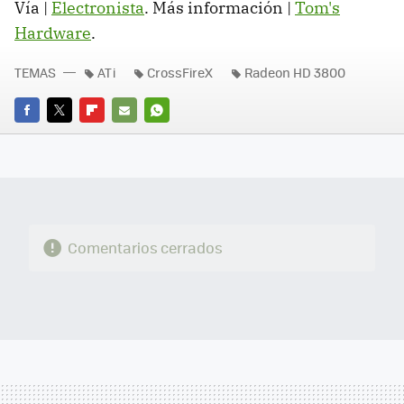
Vía |
Electronista
. Más información |
Tom's
Hardware
.
TEMAS
ATi
CrossFireX
Radeon HD 3800
FACEBOOK
TWITTER
FLIPBOARD
E-
WHATSAPP
MAIL
Comentarios cerrados