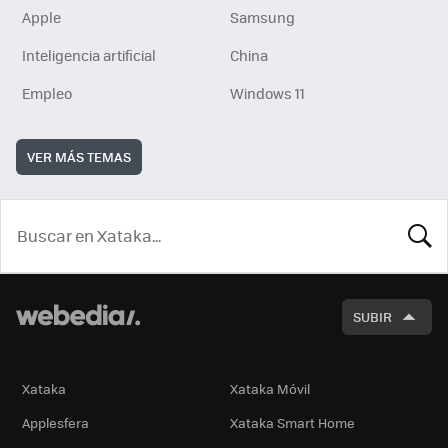
Apple
Samsung
Inteligencia artificial
China
Empleo
Windows 11
VER MÁS TEMAS
BUSCA
SUBIR
Xataka
Xataka Móvil
Applesfera
Xataka Smart Home