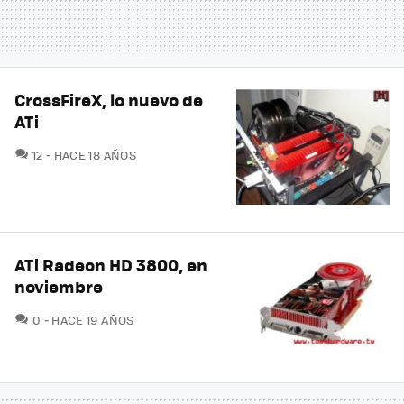
CrossFireX, lo nuevo de
ATi
COMENTARIOS
12
HACE 18 AÑOS
ATi Radeon HD 3800, en
noviembre
COMENTARIOS
0
HACE 19 AÑOS