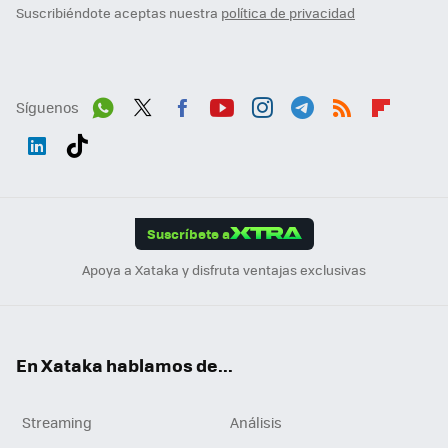
Suscribiéndote aceptas nuestra
política de privacidad
Síguenos
Wh
Twit
Fac
You
Inst
Tele
RSS
Flip
ats
ter
ebo
tub
agr
gra
boa
Link
Tikt
App
ok
e
am
m
rd
edI
ok
Suscríbete a
n
Apoya a Xataka y disfruta ventajas exclusivas
En Xataka hablamos de...
Streaming
Análisis