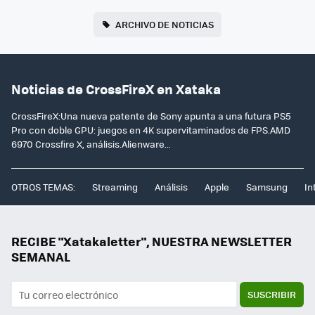
ARCHIVO DE NOTICIAS
Noticias de CrossFireX en Xataka
CrossFireX:Una nueva patente de Sony apunta a una futura PS5
Pro con doble GPU: juegos en 4K supervitaminados de FPS.AMD
6970 Crossfire X, análisis.Alienware...
OTROS TEMAS:
Streaming
Análisis
Apple
Samsung
In
RECIBE "Xatakaletter", NUESTRA NEWSLETTER
SEMANAL
SUSCRIBIR