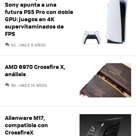
Sony apunta a una
futura PS5 Pro con doble
GPU: juegos en 4K
supervitaminados de
FPS
COMENTARIOS
52
HACE 6 AÑOS
AMD 6970 Crossfire X,
análisis
COMENTARIOS
39
HACE 15 AÑOS
Alienware M17,
compatible con
CrossfireX