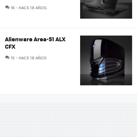
COMENTARIOS
16
HACE 18 AÑOS
Alienware Area-51 ALX
CFX
COMENTARIOS
15
HACE 18 AÑOS