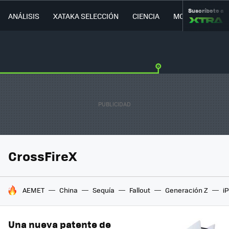
Suscríbete a
ANÁLISIS
XATAKA SELECCIÓN
CIENCIA
MOVILIDAD
CrossFireX
HOY SE HABLA DE
AEMET
China
Sequía
Fallout
Generación Z
i
Una nueva patente de