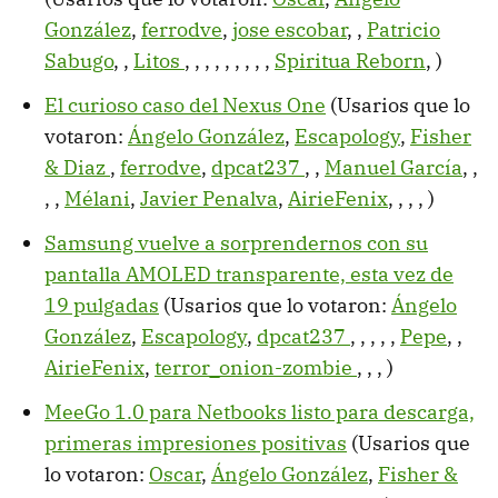
González
,
ferrodve
,
jose escobar
,
,
Patricio
Sabugo
,
,
Litos
,
,
,
,
,
,
,
,
,
Spiritua Reborn
,
)
El curioso caso del Nexus One
(Usarios que lo
votaron:
Ángelo González
,
Escapology
,
Fisher
& Diaz
,
ferrodve
,
dpcat237
,
,
Manuel García
,
,
,
,
Mélani
,
Javier Penalva
,
AirieFenix
,
,
,
,
)
Samsung vuelve a sorprendernos con su
pantalla AMOLED transparente, esta vez de
19 pulgadas
(Usarios que lo votaron:
Ángelo
González
,
Escapology
,
dpcat237
,
,
,
,
,
Pepe
,
,
AirieFenix
,
terror_onion-zombie
,
,
,
)
MeeGo 1.0 para Netbooks listo para descarga,
primeras impresiones positivas
(Usarios que
lo votaron:
Oscar
,
Ángelo González
,
Fisher &