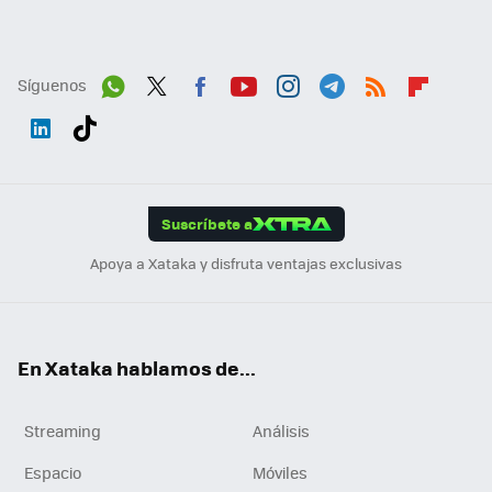
Síguenos
Wh
Twit
Fac
You
Inst
Tele
RSS
Flip
ats
ter
ebo
tub
agr
gra
boa
Link
Tikt
App
ok
e
am
m
rd
edI
ok
Suscríbete a
n
Apoya a Xataka y disfruta ventajas exclusivas
En Xataka hablamos de...
Streaming
Análisis
Espacio
Móviles