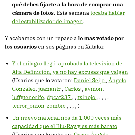
qué debes fijarte a la hora de comprar una
cámara de fotos
. Esta semana
tocaba hablar
del estabilizador de imagen
.
Y acabamos con un repaso a
lo mas votado por
los usuarios
en sus páginas en Xataka:
Y el milagro llegó: aprobada la televisión de
Alta Definición, ya no hay excusas que valgan
(Usarios que lo votaron:
Daniel Seijo
,
Ángelo
González
,
juanantr
,
Carlos
,
avmon
,
luffytenerife
,
dpcat237
,
,
txinojo
,
,
,
,
,
terror_onion-zombie
,
,
,
,
)
Un nuevo material nos da 1.000 veces más
capacidad que el Blu-Ray y es más barato
(Usarios que lo votaron:
Oscar
,
Ángelo