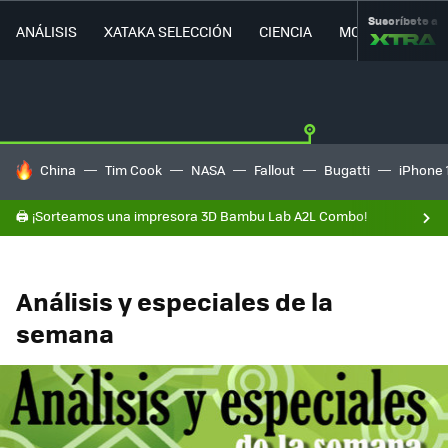
Suscríbete a
ANÁLISIS
XATAKA SELECCIÓN
CIENCIA
MOVILIDAD
HOY SE HABLA DE
China
Tim Cook
NASA
Fallout
Bugatti
iPhone 
🖨️ ¡Sorteamos una impresora 3D Bambu Lab A2L Combo!
Análisis y especiales de la
semana