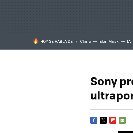
HOY SE HABLA DE
China
Elon Musk
IA
Sony pr
ultrapo
FACEBOOK
TWITTER
FLIPBOARD
E-