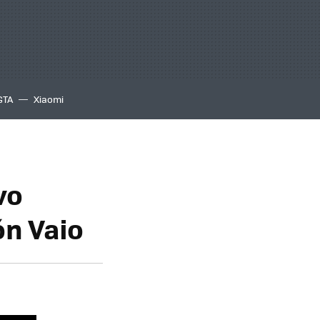
GTA
Xiaomi
vo
ón Vaio