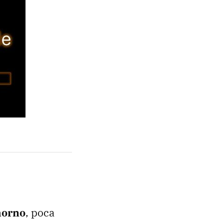
horno
, poca