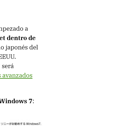
empezado a
et dentro de
do japonés del
EEUU
.
 será
os avanzados
á Windows 7
: