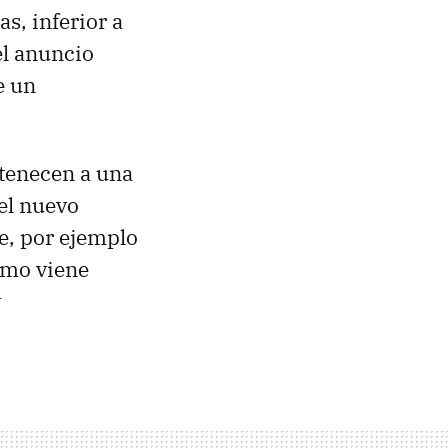
as, inferior a
el anuncio
e un
rtenecen a una
 el nuevo
e, por ejemplo
omo viene
y