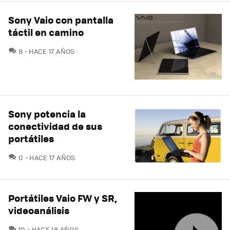
Sony Vaio con pantalla
táctil en camino
COMENTARIOS
8
HACE 17 AÑOS
Sony potencia la
conectividad de sus
portátiles
COMENTARIOS
0
HACE 17 AÑOS
Portátiles Vaio FW y SR,
videoanálisis
COMENTARIOS
10
HACE 18 AÑOS