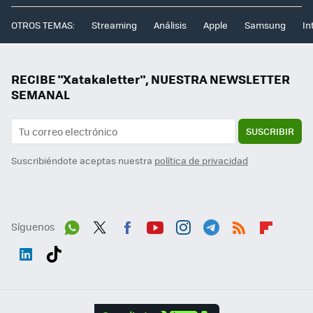
OTROS TEMAS:
Streaming
Análisis
Apple
Samsung
In
RECIBE "Xatakaletter", NUESTRA NEWSLETTER
SEMANAL
SUSCRIBIR
Suscribiéndote aceptas nuestra
política de privacidad
Síguenos
Wh
Twit
Fac
You
Inst
Tele
RSS
Flip
ats
ter
ebo
tub
agr
gra
boa
Link
Tikt
App
ok
e
am
m
rd
edI
ok