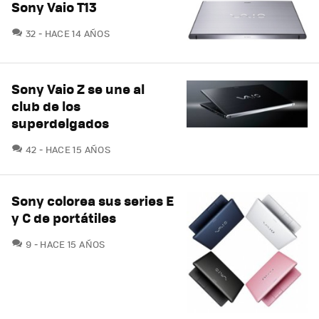
Sony Vaio T13
COMENTARIOS
32
HACE 14 AÑOS
Sony Vaio Z se une al
club de los
superdelgados
COMENTARIOS
42
HACE 15 AÑOS
Sony colorea sus series E
y C de portátiles
COMENTARIOS
9
HACE 15 AÑOS