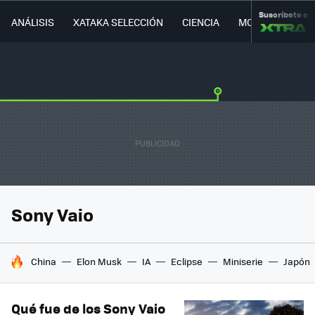
Suscríbete a
ANÁLISIS
XATAKA SELECCIÓN
CIENCIA
MOVILIDAD
Sony Vaio
HOY SE HABLA DE
China
Elon Musk
IA
Eclipse
Miniserie
Japón
Qué fue de los Sony Vaio