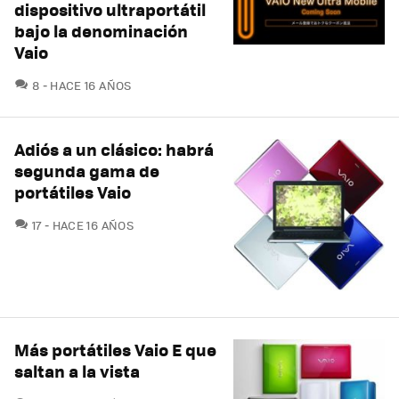
dispositivo ultraportátil
bajo la denominación
Vaio
COMENTARIOS
8
HACE 16 AÑOS
Adiós a un clásico: habrá
segunda gama de
portátiles Vaio
COMENTARIOS
17
HACE 16 AÑOS
Más portátiles Vaio E que
saltan a la vista