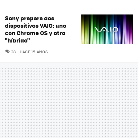
Sony prepara dos
dispositivos VAIO: uno
con Chrome OS y otro
"híbrido"
COMENTARIOS
28
HACE 15 AÑOS