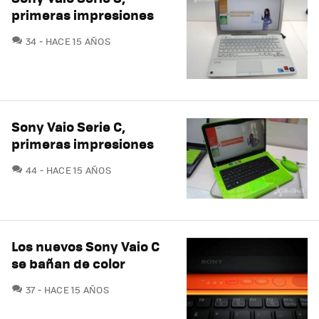
primeras impresiones
COMENTARIOS
34
HACE 15 AÑOS
Sony Vaio Serie C,
primeras impresiones
COMENTARIOS
44
HACE 15 AÑOS
Los nuevos Sony Vaio C
se bañan de color
COMENTARIOS
37
HACE 15 AÑOS