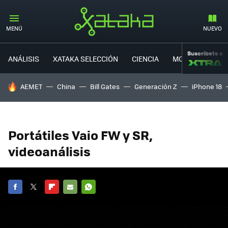
MENÚ
NUEVO
Suscríbete a
ANÁLISIS
XATAKA SELECCIÓN
CIENCIA
MOVILIDAD
HOY SE HABLA DE
AEMET
China
Bill Gates
Generación Z
iPhone 18
Portátiles Vaio FW y SR,
videoanálisis
FACEBOOK
TWITTER
FLIPBOARD
E-
WHATSAPP
MAIL