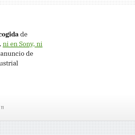
cogida
de
,
ni en Sony, ni
l anuncio de
strial
 11