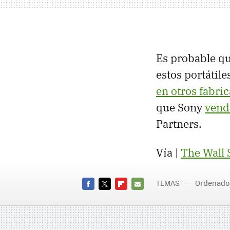
Es probable q
estos portátil
en otros fabri
que Sony
vende
Partners.
Vía |
The Wall 
TEMAS
Ordenado
FACEBOOK
TWITTER
FLIPBOARD
E-
MAIL