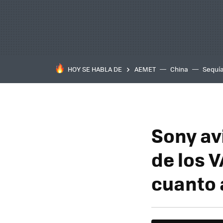
HOY SE HABLA DE
AEMET
China
Sequí
Sony av
de los V
cuanto 