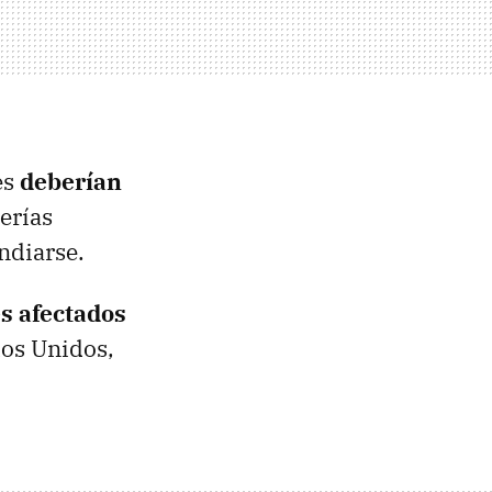
es
deberían
erías
ndiarse.
es afectados
dos Unidos,