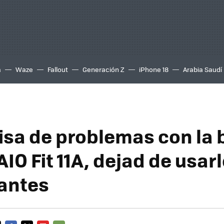
a
Waze
Fallout
Generación Z
iPhone 18
Arabia Saudí
isa de problemas con la 
AIO Fit 11A, dejad de usar
antes