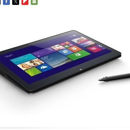
FACEBOOK
TWITTER
FLIPBOARD
E-
MAIL