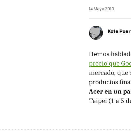
14 Mayo 2010
Kote Puer
Hemos hablado
precio que Goo
mercado, que s
productos fina
Acer en un p
Taipei (1 a 5 d