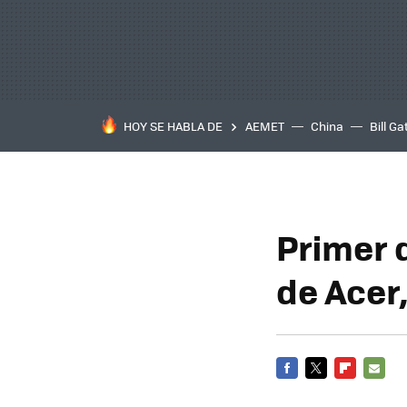
HOY SE HABLA DE
AEMET
China
Bill Ga
Primer 
de Acer
FACEBOOK
TWITTER
FLIPBOARD
E-