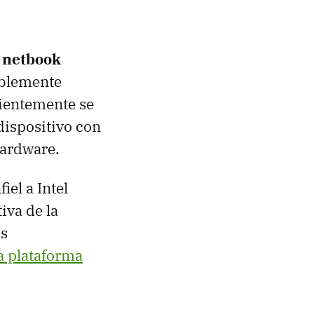
 netbook
iblemente
ientemente se
dispositivo con
hardware.
el a Intel
iva de la
ás
la plataforma