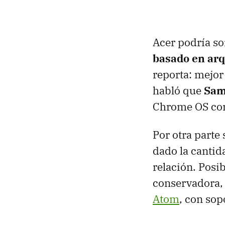
Acer podría s
basado en ar
reporta: mejo
habló que
Sam
Chrome OS com
Por otra parte
dado la cantid
relación. Pos
conservadora,
Atom
, con so