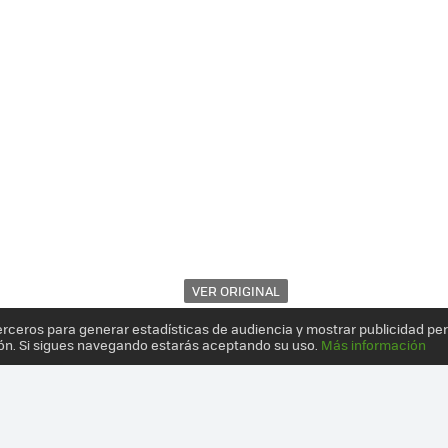
VER ORIGINAL
erceros para generar estadísticas de audiencia y mostrar publicidad pe
ón. Si sigues navegando estarás aceptando su uso.
Más información
 CHROME OS POR PARTE DE ACER, EN UN PAR DE SEMANAS