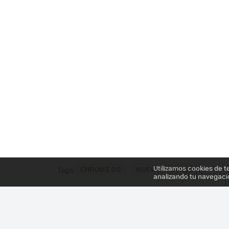
Utilizamos cookies de t
CHROME OS
NUEVAS IMÁGENES
Tags
analizando tu navegaci
Más información en el post
PRIMER DISPOSITIVO