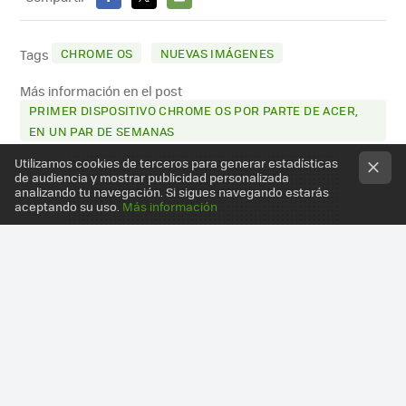
FACEBOOK
X
E-
MAIL
CHROME OS
NUEVAS IMÁGENES
Tags
Más información en el post
PRIMER DISPOSITIVO CHROME OS POR PARTE DE ACER,
EN UN PAR DE SEMANAS
Utilizamos cookies de terceros para generar estadísticas
de audiencia y mostrar publicidad personalizada
analizando tu navegación. Si sigues navegando estarás
aceptando su uso.
Más información