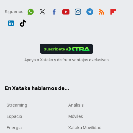
Síguenos
Wh
Twit
Fac
You
Inst
Tele
RSS
Flip
ats
ter
ebo
tub
agr
gra
boa
Link
Tikt
App
ok
e
am
m
rd
edI
ok
Suscríbete a
n
Apoya a Xataka y disfruta ventajas exclusivas
En Xataka hablamos de...
Streaming
Análisis
Espacio
Móviles
Energía
Xataka Movilidad