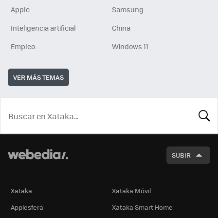
Apple
Samsung
Inteligencia artificial
China
Empleo
Windows 11
VER MÁS TEMAS
BUSCA
SUBIR
Xataka
Xataka Móvil
Applesfera
Xataka Smart Home