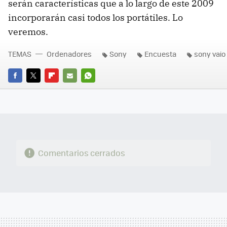
serán características que a lo largo de este 2009
incorporarán casi todos los portátiles. Lo
veremos.
TEMAS
Ordenadores
Sony
Encuesta
sony vai
FACEBOOK
TWITTER
FLIPBOARD
E-
WHATSAPP
MAIL
Comentarios cerrados