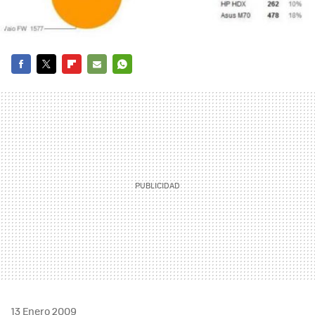
FACEBOOK
TWITTER
FLIPBOARD
E-
WHATSAPP
MAIL
13 Enero 2009