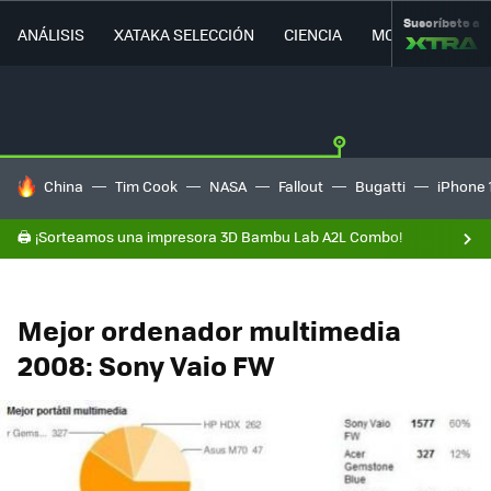
Suscríbete a
ANÁLISIS
XATAKA SELECCIÓN
CIENCIA
MOVILIDAD
HOY SE HABLA DE
China
Tim Cook
NASA
Fallout
Bugatti
iPhone 
🖨️ ¡Sorteamos una impresora 3D Bambu Lab A2L Combo!
Mejor ordenador multimedia
2008: Sony Vaio FW