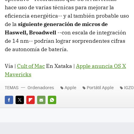
hace uso de varias técnicas para mejorar la
eficiencia energética-- y al también probable uso
de la
siguiente generación de micros de
Haswell, Broadwell
--con escala de integración
de 14 nm-- podrían lograr sorprendentes cifras
de autonomía de batería.
Vía |
Cult of Mac
En Xataka |
Apple anuncia OS X
Mavericks
TEMAS
Ordenadores
Apple
Portátil Apple
IGZO
FACEBOOK
TWITTER
FLIPBOARD
E-
WHATSAPP
MAIL