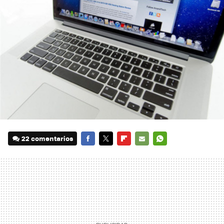
22 comentarios
FACEBOOK
TWITTER
FLIPBOARD
E-
WHATSAPP
MAIL