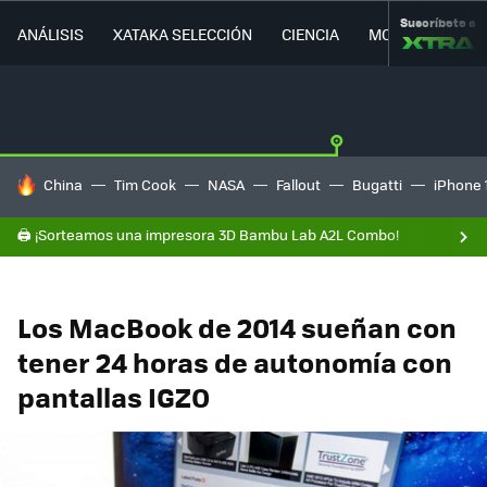
Suscríbete a
ANÁLISIS
XATAKA SELECCIÓN
CIENCIA
MOVILIDAD
HOY SE HABLA DE
China
Tim Cook
NASA
Fallout
Bugatti
iPhone 
🖨️ ¡Sorteamos una impresora 3D Bambu Lab A2L Combo!
Los MacBook de 2014 sueñan con
tener 24 horas de autonomía con
pantallas IGZO