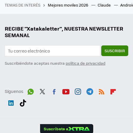
TEMAS DE INTERÉS
Mejores moviles 2026
Claude
Androi
RECIBE "Xatakaletter", NUESTRA NEWSLETTER
SEMANAL
SUSCRIBIR
Suscribiéndote aceptas nuestra
política de privacidad
Síguenos
Wh
Twit
Fac
You
Inst
Tele
RSS
Flip
ats
ter
ebo
tub
agr
gra
boa
Link
Tikt
App
ok
e
am
m
rd
edI
ok
Suscríbete a
n