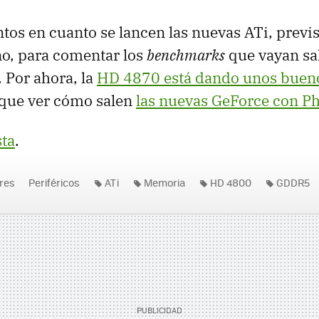
tos en cuanto se lancen las nuevas ATi, previ
no, para comentar los
benchmarks
que vayan sal
s. Por ahora, la
HD 4870 está dando unos buen
que ver cómo salen
las nuevas GeForce con P
sta
.
res
Periféricos
ATi
Memoria
HD 4800
GDDR5