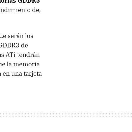
morias GDDR5
rendimiento de,
que serán los
s GDDR3 de
as ATi tendrán
ue la memoria
 en una tarjeta