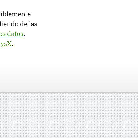
siblemente
iendo de las
os datos
,
hysX
.