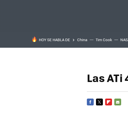
HOY SE HABLA DE
China
Tim Cook
NAS
Las ATi
FACEBOOK
TWITTER
FLIPBOARD
E-
MAIL