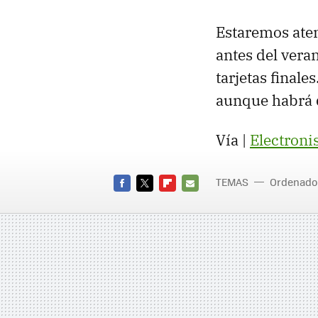
Estaremos aten
antes del vera
tarjetas finale
aunque habrá 
Vía |
Electroni
TEMAS
Ordenado
FACEBOOK
TWITTER
FLIPBOARD
E-
MAIL