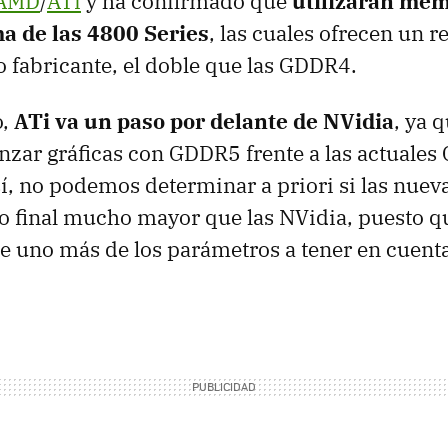
AMD
/
ATi
y ha confirmado que
utilizarán me
ma de las 4800 Series
, las cuales ofrecen un 
o fabricante, el doble que las GDDR4.
o,
ATi va un paso por delante de NVidia
, ya 
nzar gráficas con GDDR5 frente a las actuale
sí, no podemos determinar a priori si las nuev
o final mucho mayor que las NVidia, puesto q
 uno más de los parámetros a tener en cuenta