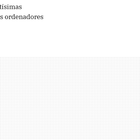
ntísimas
os ordenadores