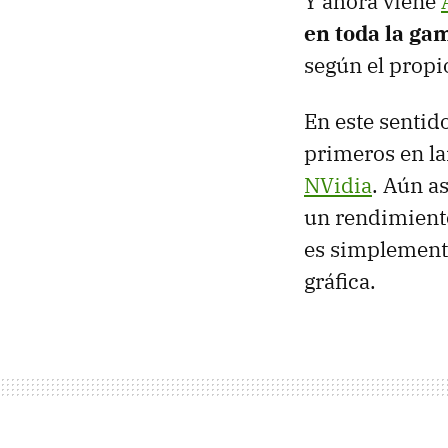
Y ahora viene
en toda la ga
según el propi
En este sentid
primeros en la
NVidia
. Aún a
un rendimient
es simplemente
gráfica.