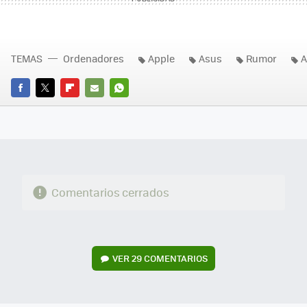
TEMAS
Ordenadores
Apple
Asus
Rumor
A
FACEBOOK
TWITTER
FLIPBOARD
E-
WHATSAPP
MAIL
Comentarios cerrados
VER
29 COMENTARIOS