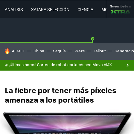
Suscríbete a
ANÁLISIS
XATAKA SELECCIÓN
CIENCIA
MOVILIDAD
HOY SE HABLA DE
AEMET
China
Sequía
Waze
Fallout
Generació
🌿¡Últimas horas! Sorteo de robot cortacésped Mova ViAX
La fiebre por tener más píxeles
amenaza a los portátiles