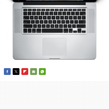
FACEBOOK
TWITTER
FLIPBOARD
E-
WHATSAPP
MAIL