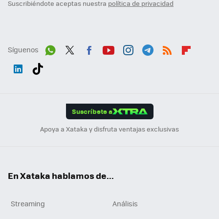
Suscribiéndote aceptas nuestra
política de privacidad
Síguenos
Wh
Twit
Fac
You
Inst
Tele
RSS
Flip
ats
ter
ebo
tub
agr
gra
boa
Link
Tikt
App
ok
e
am
m
rd
edI
ok
Suscríbete a
n
Apoya a Xataka y disfruta ventajas exclusivas
En Xataka hablamos de...
Streaming
Análisis