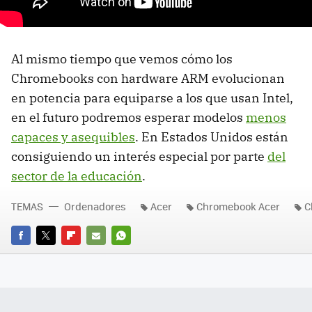
Al mismo tiempo que vemos cómo los
Chromebooks con hardware ARM evolucionan
en potencia para equiparse a los que usan Intel,
en el futuro podremos esperar modelos
menos
capaces y asequibles
. En Estados Unidos están
consiguiendo un interés especial por parte
del
sector de la educación
.
TEMAS
Ordenadores
Acer
Chromebook Acer
C
FACEBOOK
TWITTER
FLIPBOARD
E-
WHATSAPP
MAIL