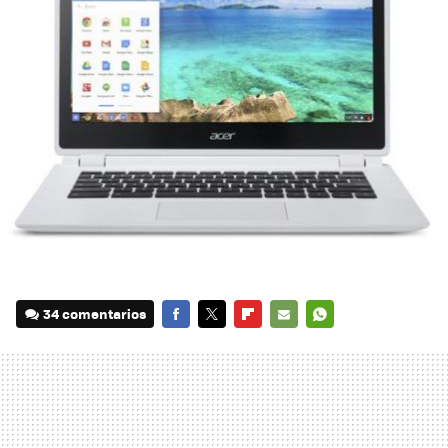
34 comentarios
FACEBOOK
TWITTER
FLIPBOARD
E-
WHATSAPP
MAIL