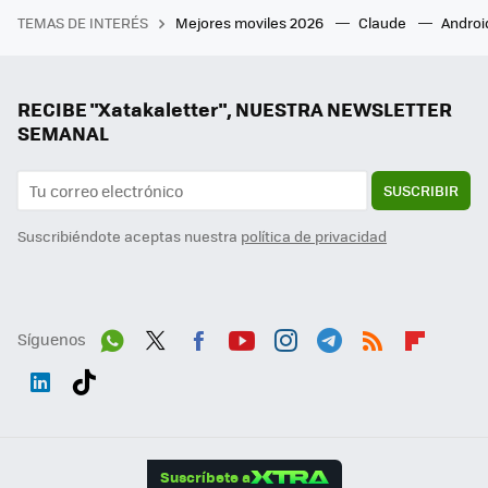
TEMAS DE INTERÉS
Mejores moviles 2026
Claude
Androi
RECIBE "Xatakaletter", NUESTRA NEWSLETTER
SEMANAL
SUSCRIBIR
Suscribiéndote aceptas nuestra
política de privacidad
Síguenos
Wh
Twit
Fac
You
Inst
Tele
RSS
Flip
ats
ter
ebo
tub
agr
gra
boa
Link
Tikt
App
ok
e
am
m
rd
edI
ok
Suscríbete a
n