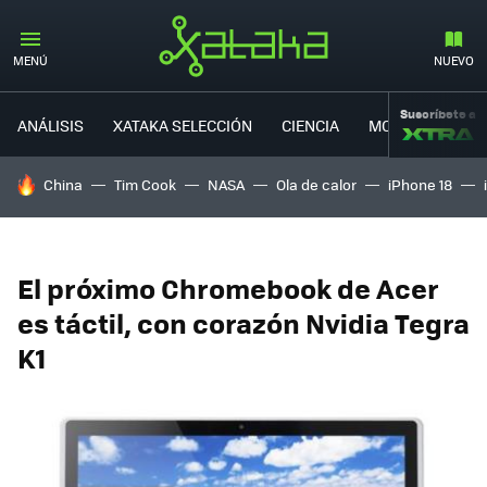
MENÚ
NUEVO
Suscríbete a
ANÁLISIS
XATAKA SELECCIÓN
CIENCIA
MOVILIDAD
HOY SE HABLA DE
China
Tim Cook
NASA
Ola de calor
iPhone 18
El próximo Chromebook de Acer
es táctil, con corazón Nvidia Tegra
K1