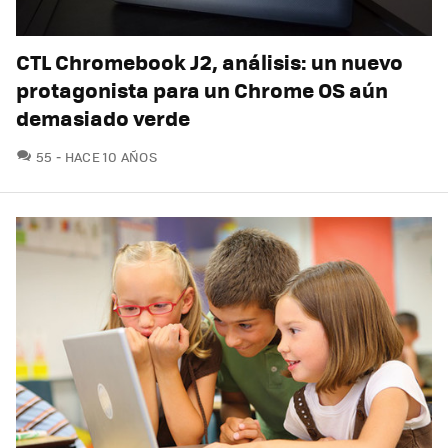
CTL Chromebook J2, análisis: un nuevo
protagonista para un Chrome OS aún
demasiado verde
COMENTARIOS
55
HACE 10 AÑOS