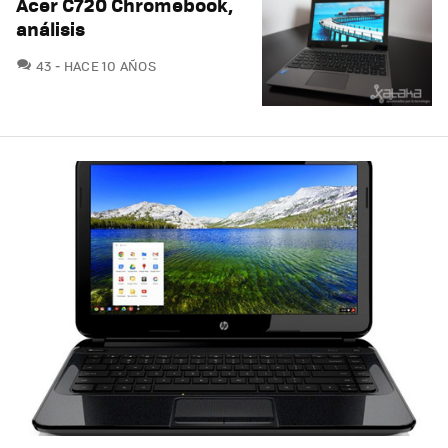
Acer C720 Chromebook,
análisis
COMENTARIOS
43
HACE 10 AÑOS