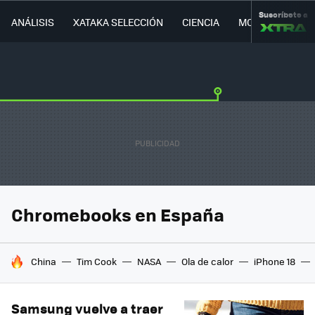
Suscríbete a
ANÁLISIS
XATAKA SELECCIÓN
CIENCIA
MOVILIDAD
Chromebooks en España
HOY SE HABLA DE
China
Tim Cook
NASA
Ola de calor
iPhone 18
Samsung vuelve a traer