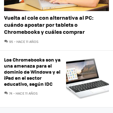
Vuelta al cole con alternativa al PC:
cuándo apostar por tablets o
Chromebooks y cuáles comprar
COMENTARIOS
95
HACE 11 AÑOS
Los Chromebooks son ya
una amenaza para el
dominio de Windows y el
iPad en el sector
educativo, según IDC
COMENTARIOS
74
HACE 11 AÑOS