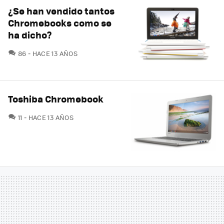
¿Se han vendido tantos
Chromebooks como se
ha dicho?
COMENTARIOS
86
HACE 13 AÑOS
Toshiba Chromebook
COMENTARIOS
11
HACE 13 AÑOS