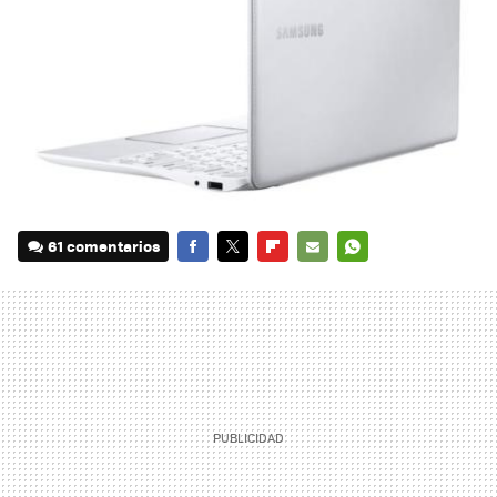
61 comentarios
FACEBOOK
TWITTER
FLIPBOARD
E-
WHATSAPP
MAIL