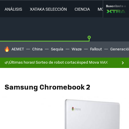
Suscríbete a
ANÁLISIS
XATAKA SELECCIÓN
CIENCIA
MOVILIDAD
HOY SE HABLA DE
AEMET
China
Sequía
Waze
Fallout
Generació
🌿¡Últimas horas! Sorteo de robot cortacésped Mova ViAX
Samsung Chromebook 2