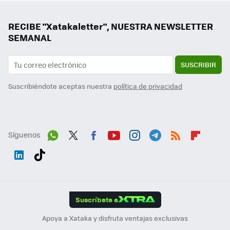
RECIBE "Xatakaletter", NUESTRA NEWSLETTER
SEMANAL
SUSCRIBIR
Suscribiéndote aceptas nuestra
política de privacidad
Síguenos
Wh
Twit
Fac
You
Inst
Tele
RSS
Flip
ats
ter
ebo
tub
agr
gra
boa
Link
Tikt
App
ok
e
am
m
rd
edI
ok
Suscríbete a
n
Apoya a Xataka y disfruta ventajas exclusivas