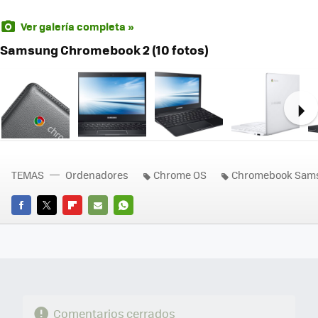
Ver galería completa »
Samsung Chromebook 2 (10 fotos)
Ne
TEMAS
Ordenadores
Chrome OS
Chromebook Sam
FACEBOOK
TWITTER
FLIPBOARD
E-
WHATSAPP
MAIL
Comentarios cerrados