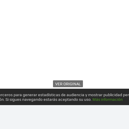
VER ORIGINAL
erceros para generar estadísticas de audiencia y mostrar publicidad pe
ón. Si sigues navegando estarás aceptando su uso.
Más información
OK 2