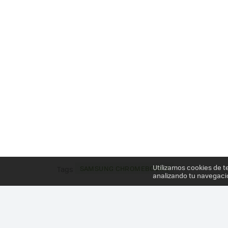
Utilizamos cookies de t
SAMSUNG CHROMEBOOK 2
Tags
analizando tu navegaci
Más información en el post
SAMSUNG CHROMEBO